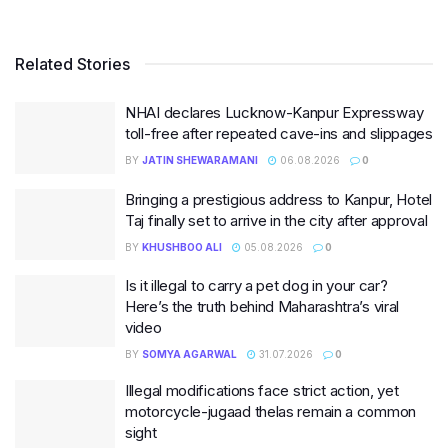
Related Stories
NHAI declares Lucknow-Kanpur Expressway
toll-free after repeated cave-ins and slippages
BY
JATIN SHEWARAMANI
06.08.2026
0
Bringing a prestigious address to Kanpur, Hotel
Taj finally set to arrive in the city after approval
BY
KHUSHBOO ALI
05.08.2026
0
Is it illegal to carry a pet dog in your car?
Here’s the truth behind Maharashtra’s viral
video
BY
SOMYA AGARWAL
31.07.2026
0
Illegal modifications face strict action, yet
motorcycle-jugaad thelas remain a common
sight