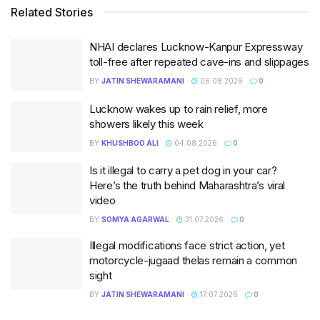
Related Stories
NHAI declares Lucknow-Kanpur Expressway
toll-free after repeated cave-ins and slippages
BY
JATIN SHEWARAMANI
06.08.2026
0
Lucknow wakes up to rain relief, more
showers likely this week
BY
KHUSHBOO ALI
04.08.2026
0
Is it illegal to carry a pet dog in your car?
Here’s the truth behind Maharashtra’s viral
video
BY
SOMYA AGARWAL
31.07.2026
0
Illegal modifications face strict action, yet
motorcycle-jugaad thelas remain a common
sight
BY
JATIN SHEWARAMANI
17.07.2026
0