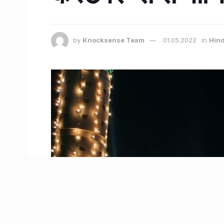
by
Knocksense Team
01.05.2022
in
Hind