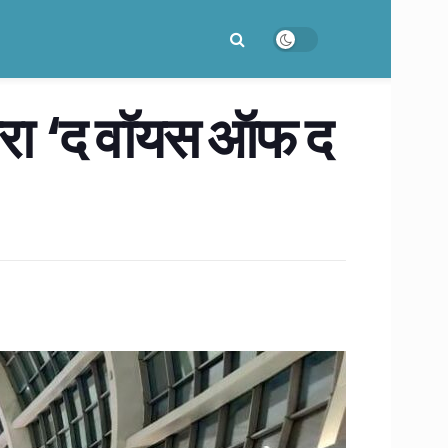
्वारा ‘द वॉयस ऑफ द