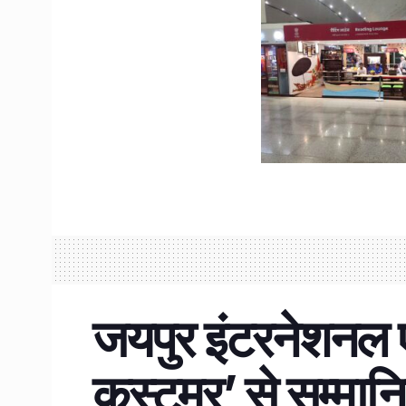
जयपुर इंटरनेशनल 
कस्टमर’ से सम्मान