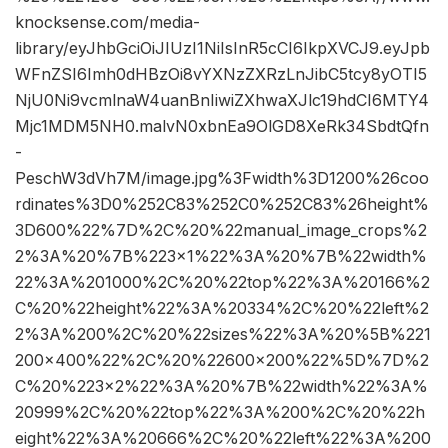
knocksense.com/media-
library/eyJhbGciOiJIUzI1NiIsInR5cCI6IkpXVCJ9.eyJpb
WFnZSI6Imh0dHBzOi8vYXNzZXRzLnJibC5tcy8yOTI5
NjU0Ni9vcmlnaW4uanBnIiwiZXhwaXJlc19hdCI6MTY4
Mjc1MDM5NH0.malvN0xbnEa9OlGD8XeRk34SbdtQfn
-
PeschW3dVh7M/image.jpg%3Fwidth%3D1200%26coo
rdinates%3D0%252C83%252C0%252C83%26height%
3D600%22%7D%2C%20%22manual_image_crops%2
2%3A%20%7B%223×1%22%3A%20%7B%22width%
22%3A%201000%2C%20%22top%22%3A%20166%2
C%20%22height%22%3A%20334%2C%20%22left%2
2%3A%200%2C%20%22sizes%22%3A%20%5B%221
200×400%22%2C%20%22600×200%22%5D%7D%2
C%20%223×2%22%3A%20%7B%22width%22%3A%
20999%2C%20%22top%22%3A%200%2C%20%22h
eight%22%3A%20666%2C%20%22left%22%3A%200