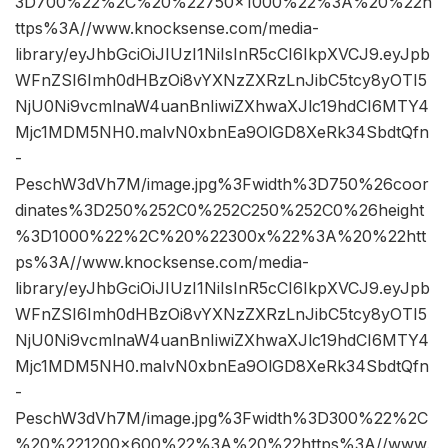
3D700%22%2C%20%22750×1000%22%3A%20%22h
ttps%3A//www.knocksense.com/media-
library/eyJhbGciOiJIUzI1NiIsInR5cCI6IkpXVCJ9.eyJpb
WFnZSI6Imh0dHBzOi8vYXNzZXRzLnJibC5tcy8yOTI5
NjU0Ni9vcmlnaW4uanBnIiwiZXhwaXJlc19hdCI6MTY4
Mjc1MDM5NH0.malvN0xbnEa9OlGD8XeRk34SbdtQfn
-
PeschW3dVh7M/image.jpg%3Fwidth%3D750%26coor
dinates%3D250%252C0%252C250%252C0%26height
%3D1000%22%2C%20%22300x%22%3A%20%22htt
ps%3A//www.knocksense.com/media-
library/eyJhbGciOiJIUzI1NiIsInR5cCI6IkpXVCJ9.eyJpb
WFnZSI6Imh0dHBzOi8vYXNzZXRzLnJibC5tcy8yOTI5
NjU0Ni9vcmlnaW4uanBnIiwiZXhwaXJlc19hdCI6MTY4
Mjc1MDM5NH0.malvN0xbnEa9OlGD8XeRk34SbdtQfn
-
PeschW3dVh7M/image.jpg%3Fwidth%3D300%22%2C
%20%221200×600%22%3A%20%22https%3A//www.