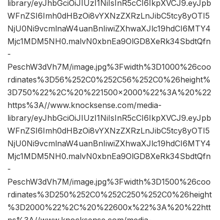
library/eyJhbGciOiJIUzI1NiIsInR5cCI6IkpXVCJ9.eyJpb
WFnZSI6Imh0dHBzOi8vYXNzZXRzLnJibC5tcy8yOTI5
NjU0Ni9vcmlnaW4uanBnIiwiZXhwaXJlc19hdCI6MTY4
Mjc1MDM5NH0.malvN0xbnEa9OlGD8XeRk34SbdtQfn
-
PeschW3dVh7M/image.jpg%3Fwidth%3D1000%26coo
rdinates%3D56%252C0%252C56%252C0%26height%
3D750%22%2C%20%221500×2000%22%3A%20%22
https%3A//www.knocksense.com/media-
library/eyJhbGciOiJIUzI1NiIsInR5cCI6IkpXVCJ9.eyJpb
WFnZSI6Imh0dHBzOi8vYXNzZXRzLnJibC5tcy8yOTI5
NjU0Ni9vcmlnaW4uanBnIiwiZXhwaXJlc19hdCI6MTY4
Mjc1MDM5NH0.malvN0xbnEa9OlGD8XeRk34SbdtQfn
-
PeschW3dVh7M/image.jpg%3Fwidth%3D1500%26coo
rdinates%3D250%252C0%252C250%252C0%26height
%3D2000%22%2C%20%22600x%22%3A%20%22htt
ps%3A//www.knocksense.com/media-