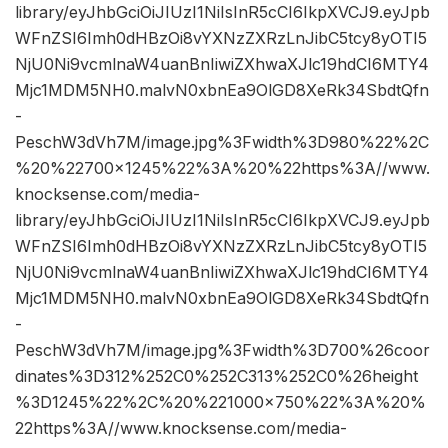
library/eyJhbGciOiJIUzI1NiIsInR5cCI6IkpXVCJ9.eyJpb
WFnZSI6Imh0dHBzOi8vYXNzZXRzLnJibC5tcy8yOTI5
NjU0Ni9vcmlnaW4uanBnIiwiZXhwaXJlc19hdCI6MTY4
Mjc1MDM5NH0.malvN0xbnEa9OlGD8XeRk34SbdtQfn
-
PeschW3dVh7M/image.jpg%3Fwidth%3D980%22%2C
%20%22700×1245%22%3A%20%22https%3A//www.
knocksense.com/media-
library/eyJhbGciOiJIUzI1NiIsInR5cCI6IkpXVCJ9.eyJpb
WFnZSI6Imh0dHBzOi8vYXNzZXRzLnJibC5tcy8yOTI5
NjU0Ni9vcmlnaW4uanBnIiwiZXhwaXJlc19hdCI6MTY4
Mjc1MDM5NH0.malvN0xbnEa9OlGD8XeRk34SbdtQfn
-
PeschW3dVh7M/image.jpg%3Fwidth%3D700%26coor
dinates%3D312%252C0%252C313%252C0%26height
%3D1245%22%2C%20%221000×750%22%3A%20%
22https%3A//www.knocksense.com/media-