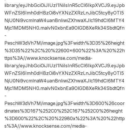
library/eyJhbGciOiJIUzI1NiIsInR5cCI6IkpXVCJ9.eyJpb
WFnZSI6Imh0dHBzOi8vYXNzZXRzLnJibC5tcy8yOTI5
NjU0Ni9vcmlnaW4uanBnIiwiZXhwaXJlc19hdCI6MTY4
Mjc1MDM5NH0.malvN0xbnEa9OlGD8XeRk34SbdtQfn
-
PeschW3dVh7M/image.jpg%3Fwidth%3D35%26height
%3D35%22%2C%20%22600×600%22%3A%20%22h
ttps%3A//www.knocksense.com/media-
library/eyJhbGciOiJIUzI1NiIsInR5cCI6IkpXVCJ9.eyJpb
WFnZSI6Imh0dHBzOi8vYXNzZXRzLnJibC5tcy8yOTI5
NjU0Ni9vcmlnaW4uanBnIiwiZXhwaXJlc19hdCI6MTY4
Mjc1MDM5NH0.malvN0xbnEa9OlGD8XeRk34SbdtQfn
-
PeschW3dVh7M/image.jpg%3Fwidth%3D600%26coor
dinates%3D167%252C0%252C167%252C0%26height
%3D600%22%2C%20%22980x%22%3A%20%22http
s%3A//www.knocksense.com/media-