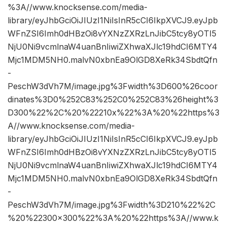
%3A//www.knocksense.com/media-
library/eyJhbGciOiJIUzI1NiIsInR5cCI6IkpXVCJ9.eyJpb
WFnZSI6Imh0dHBzOi8vYXNzZXRzLnJibC5tcy8yOTI5
NjU0Ni9vcmlnaW4uanBnIiwiZXhwaXJlc19hdCI6MTY4
Mjc1MDM5NH0.malvN0xbnEa9OlGD8XeRk34SbdtQfn
-
PeschW3dVh7M/image.jpg%3Fwidth%3D600%26coor
dinates%3D0%252C83%252C0%252C83%26height%3
D300%22%2C%20%22210x%22%3A%20%22https%3
A//www.knocksense.com/media-
library/eyJhbGciOiJIUzI1NiIsInR5cCI6IkpXVCJ9.eyJpb
WFnZSI6Imh0dHBzOi8vYXNzZXRzLnJibC5tcy8yOTI5
NjU0Ni9vcmlnaW4uanBnIiwiZXhwaXJlc19hdCI6MTY4
Mjc1MDM5NH0.malvN0xbnEa9OlGD8XeRk34SbdtQfn
-
PeschW3dVh7M/image.jpg%3Fwidth%3D210%22%2C
%20%22300×300%22%3A%20%22https%3A//www.k