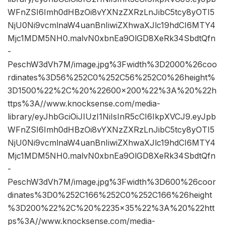
WFnZSI6Imh0dHBzOi8vYXNzZXRzLnJibC5tcy8yOTI5
NjU0Ni9vcmlnaW4uanBnIiwiZXhwaXJlc19hdCI6MTY4
Mjc1MDM5NH0.malvN0xbnEa9OlGD8XeRk34SbdtQfn
-
PeschW3dVh7M/image.jpg%3Fwidth%3D2000%26coo
rdinates%3D56%252C0%252C56%252C0%26height%
3D1500%22%2C%20%22600×200%22%3A%20%22h
ttps%3A//www.knocksense.com/media-
library/eyJhbGciOiJIUzI1NiIsInR5cCI6IkpXVCJ9.eyJpb
WFnZSI6Imh0dHBzOi8vYXNzZXRzLnJibC5tcy8yOTI5
NjU0Ni9vcmlnaW4uanBnIiwiZXhwaXJlc19hdCI6MTY4
Mjc1MDM5NH0.malvN0xbnEa9OlGD8XeRk34SbdtQfn
-
PeschW3dVh7M/image.jpg%3Fwidth%3D600%26coor
dinates%3D0%252C166%252C0%252C166%26height
%3D200%22%2C%20%2235×35%22%3A%20%22htt
ps%3A//www.knocksense.com/media-