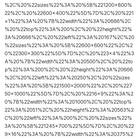
%2C%20%22sizes%22%3A%20%5B%221200×800%
22%2C%20%22600×400%22%5D%7D%2C%20%221
×1%22%3A%20%7B%22width%22%3A%20666%2C
%20%22top%22%3A%200%2C%20%22height%22%
3A%20666%2C%20%22left%22%3A%20167%2C%20
%22sizes%22%3A%20%5B%22600×600%22%2C%2
0%22300×300%22%5D%7D%2C%20%223×4%22%3
A%20%7B%22width%22%3A%20500%2C%20%22to
p%22%3A%200%2C%20%22height%22%3A%20666
%2C%20%22left%22%3A%20250%2C%20%22sizes
%22%3A%20%5B%221500×2000%22%2C%20%227
50×1000%22%5D%7D%2C%20%2216×9%22%3A%2
0%7B%22width%22%3A%201000%2C%20%22top%
22%3A%2051%2C%20%22height%22%3A%20563%2
C%20%22left%22%3A%200%2C%20%22sizes%22%
3A%20%5B%221245×700%22%5D%7D%2C%20%22
9×16%22%3A%20%7B%22width%22%3A%20375%2