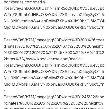
nocksense.com/media-
library/eyJhbGciOiJIUzI1NiIsInR5cCI6IkpXVCJ9.eyJpb
WFnZSI6Imh0dHBzOi8vYXNzZXRzLnJibC5tcy8yOTI5
NjU0Ni9vcmlnaW4uanBnIiwiZXhwaXJlc19hdCI6MTY4
Mjc1MDM5NH0.malvN0xbnEa9OlGD8XeRk34SbdtQfn
-
PeschW3dVh7M/image.jpg%3Fwidth%3D300%26coor
dinates%3D167%252C0%252C167%252C0%26height
%3D300%22%2C%20%221245×700%22%3A%20%2
2https%3A//www.knocksense.com/media-
library/eyJhbGciOiJIUzI1NiIsInR5cCI6IkpXVCJ9.eyJpb
WFnZSI6Imh0dHBzOi8vYXNzZXRzLnJibC5tcy8yOTI5
NjU0Ni9vcmlnaW4uanBnIiwiZXhwaXJlc19hdCI6MTY4
Mjc1MDM5NH0.malvN0xbnEa9OlGD8XeRk34SbdtQfn
-
PeschW3dVh7M/image.jpg%3Fwidth%3D1245%26coo
rdinates%3D0%252C51%252C0%252C52%26height%