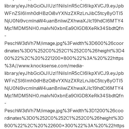
library/eyJhbGciOiJIUzI1NiIsInR5cCI6IkpXVCJ9.eyJpb
WFnZSI6Imh0dHBzOi8vYXNzZXRzLnJibC5tcy8yOTI5
NjU0Ni9vcmlnaW4uanBnIiwiZXhwaXJlc19hdCI6MTY4
Mjc1MDM5NH0.malvN0xbnEa9OlGD8XeRk34SbdtQfn
-
PeschW3dVh7M/image.jpg%3Fwidth%3D600%26coor
dinates%3D0%252C0%252C1%252C0%26height%3D4
00%22%2C%20%221200×800%22%3A%20%22https
%3A//www.knocksense.com/media-
library/eyJhbGciOiJIUzI1NiIsInR5cCI6IkpXVCJ9.eyJpb
WFnZSI6Imh0dHBzOi8vYXNzZXRzLnJibC5tcy8yOTI5
NjU0Ni9vcmlnaW4uanBnIiwiZXhwaXJlc19hdCI6MTY4
Mjc1MDM5NH0.malvN0xbnEa9OlGD8XeRk34SbdtQfn
-
PeschW3dVh7M/image.jpg%3Fwidth%3D1200%26coo
rdinates%3D0%252C0%252C1%252C0%26height%3D
800%22%2C%20%22600×300%22%3A%20%22https