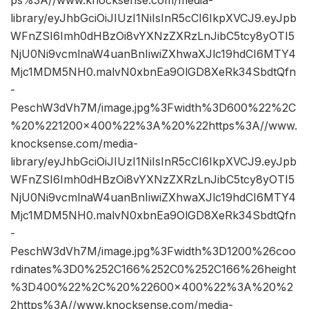
library/eyJhbGciOiJIUzI1NiIsInR5cCI6IkpXVCJ9.eyJpb
WFnZSI6Imh0dHBzOi8vYXNzZXRzLnJibC5tcy8yOTI5
NjU0Ni9vcmlnaW4uanBnIiwiZXhwaXJlc19hdCI6MTY4
Mjc1MDM5NH0.malvN0xbnEa9OlGD8XeRk34SbdtQfn
-
PeschW3dVh7M/image.jpg%3Fwidth%3D600%22%2C
%20%221200×400%22%3A%20%22https%3A//www.
knocksense.com/media-
library/eyJhbGciOiJIUzI1NiIsInR5cCI6IkpXVCJ9.eyJpb
WFnZSI6Imh0dHBzOi8vYXNzZXRzLnJibC5tcy8yOTI5
NjU0Ni9vcmlnaW4uanBnIiwiZXhwaXJlc19hdCI6MTY4
Mjc1MDM5NH0.malvN0xbnEa9OlGD8XeRk34SbdtQfn
-
PeschW3dVh7M/image.jpg%3Fwidth%3D1200%26coo
rdinates%3D0%252C166%252C0%252C166%26height
%3D400%22%2C%20%22600×400%22%3A%20%2
2https%3A//www.knocksense.com/media-