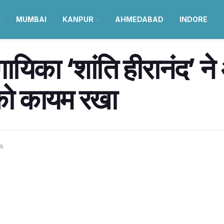
MUMBAI
KANPUR
AHMEDABAD
INDORE
ा ‘शांति हीरानंद’ ने अप
 को कायम रखा
i