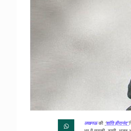
लखनऊ
की
‘
शांति हीरानंद’
ज
भर में गायकी, ठुमरी, भजन 