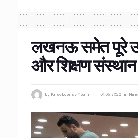
लखनऊ समेत पूरे उत्
और शिक्षण संस्थान
by
Knocksense Team
01.05.2022
in
Hind