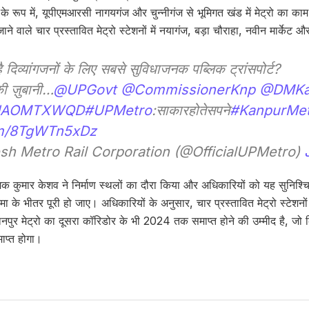
े रूप में, यूपीएमआरसी नागयगंज और चुन्नीगंज से भूमिगत खंड में मेट्रो का काम 
ने वाले चार प्रस्तावित मेट्रो स्टेशनों में नयागंज, बड़ा चौराहा, नवीन मार्केट औ
 है दिव्यांगजनों के लिए सबसे सुविधाजनक पब्लिक ट्रांसपोर्ट?
की ज़ुबानी…
@UPGovt
@CommissionerKnp
@DMKa
/hdAOMTXWQD
#UPMetro
:साकारहोतेसपने
#KanpurMet
com/8TgWTn5xDz
sh Metro Rail Corporation (@OfficialUPMetro)
क कुमार केशव ने निर्माण स्थलों का दौरा किया और अधिकारियों को यह सुनिश्चित
ा के भीतर पूरी हो जाए। अधिकारियों के अनुसार, चार प्रस्तावित मेट्रो स्टेशन
नपुर मेट्रो का दूसरा कॉरिडोर के भी 2024 तक समाप्त होने की उम्मीद है, जो 
ाप्त होगा।