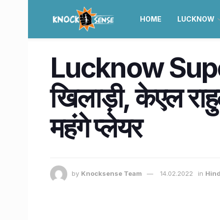
HOME
LUCKNOW
Lucknow Super G
खिलाड़ी, केएल राह
महंगे प्लेयर
by
Knocksense Team
14.02.2022
in
Hind