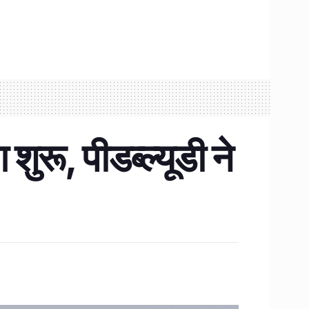
रू, पीडब्ल्यूडी ने