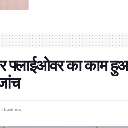
 फ्लाईओवर का काम हुआ शु
जांच
i
,
Lucknow