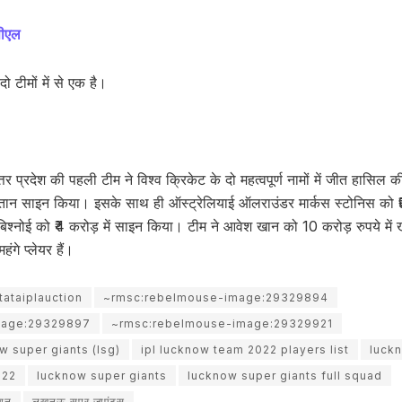
पीएल
दो टीमों में से एक है।
त्तर प्रदेश की पहली टीम ने विश्व क्रिकेट के दो महत्वपूर्ण नामों में जीत हासिल 
प्तान साइन किया। इसके साथ ही ऑस्ट्रेलियाई ऑलराउंडर मार्कस स्टोनिस को ₹
बिश्नोई को ₹4 करोड़ में साइन किया। टीम ने आवेश खान को 10 करोड़ रुपये में
गे प्लेयर हैं।
tataiplauction
~rmsc:rebelmouse-image:29329894
mage:29329897
~rmsc:rebelmouse-image:29329921
ow super giants (lsg)
ipl lucknow team 2022 players list
luck
022
lucknow super giants
lucknow super giants full squad
शन
लखनऊ सुपर जाएंट्स