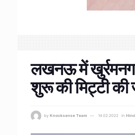
लखनऊ में खुर्रमनगर
शुरू की मिट्टी की 
by
Knocksense Team
14.02.2022
in
Hind