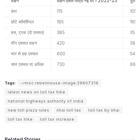
वाहन
वाहन एकल यात्रा नई दर – 2022-23
पुरान
कार
115
105
छोटे कॉमर्शियल
185
165
बस, ट्रक (दो एक्सल)
385
350
तीन एक्सल वाहन
420
380
चार से छह एक्सल
600
545
सात एक्सल या अधिक
730
665
Tags:
~rmsc:rebelmouse-image:29607319
latest news on toll tax hike
national highways authority of india
new toll plaza rules
nhai toll tax
toll tax by nhai
toll tax hike
toll tax increase
Related Stories