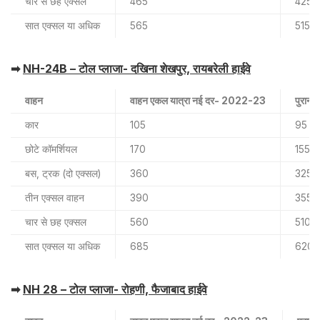
चार से छह एक्सल
465
425
सात एक्सल या अधिक
565
515
➡
NH-24B – टोल प्लाजा- दखिना शेखपुर, रायबरेली हाईवे
वाहन
वाहन एकल यात्रा नई दर- 2022-23
पुरान
कार
105
95
छोटे कॉमर्शियल
170
155
बस, ट्रक (दो एक्सल)
360
325
तीन एक्सल वाहन
390
355
चार से छह एक्सल
560
510
सात एक्सल या अधिक
685
620
➡
NH 28 – टोल प्लाजा- रोहणी, फैजाबाद हाईवे