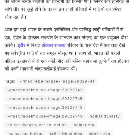
का जीवन उनके रोज़ाना की ज़िन्दगी का हिस्सा था। ग्लैमर और हैसियत से
सीधे तौर पर जुड़े होने के कारण इन शाही परिवारों में गाड़ियों का हमेशा
शौक रहा है।
आज हम यहां भारत के सबसे प्रतिष्ठित और प्रसिद्ध शाही परिवारों में से
एक, इंदौर के होल्कर राजवंश के शानदार कार संग्रह का एक वर्चुअल दौरा
करेंगे।
इंदौर
में स्थित
होल्कर शासक
परिवार के पास देश में अब तक देखे
गए सर्वश्रेष्ठ गाड़ियों का संग्रह मौजूद था। साथ ही, भारत की पहली
महिला ड्राइवरों में से एक कोई और नहीं बल्कि महाराजा तुकोजीराव होल्कर
की पत्नी महारानी चंद्रावतीबाई होल्कर थीं।
Tags:
~rmsc:rebelmouse-image:29329741
~rmsc:rebelmouse-image:29329742
~rmsc:rebelmouse-image:29329745
~rmsc:rebelmouse-image:29329748
~rmsc:rebelmouse-image:29329749
holkar dynasty
holkar dynasty car collection
holkar era
malhar rao holkar
शाही गाड़ियों का संग्रह
होल्कर राजवंश