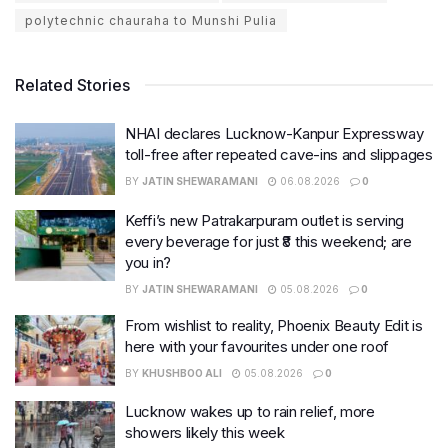
polytechnic chauraha to Munshi Pulia
Related Stories
NHAI declares Lucknow-Kanpur Expressway
toll-free after repeated cave-ins and slippages
BY
JATIN SHEWARAMANI
06.08.2026
0
Keffi’s new Patrakarpuram outlet is serving
every beverage for just ₹8 this weekend; are
you in?
BY
JATIN SHEWARAMANI
05.08.2026
0
From wishlist to reality, Phoenix Beauty Edit is
here with your favourites under one roof
BY
KHUSHBOO ALI
05.08.2026
0
Lucknow wakes up to rain relief, more
showers likely this week