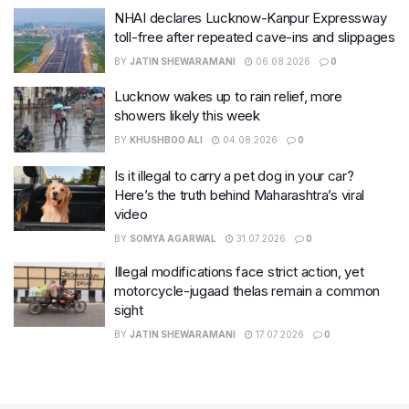
NHAI declares Lucknow-Kanpur Expressway
toll-free after repeated cave-ins and slippages
BY
JATIN SHEWARAMANI
06.08.2026
0
Lucknow wakes up to rain relief, more
showers likely this week
BY
KHUSHBOO ALI
04.08.2026
0
Is it illegal to carry a pet dog in your car?
Here’s the truth behind Maharashtra’s viral
video
BY
SOMYA AGARWAL
31.07.2026
0
Illegal modifications face strict action, yet
motorcycle-jugaad thelas remain a common
sight
BY
JATIN SHEWARAMANI
17.07.2026
0