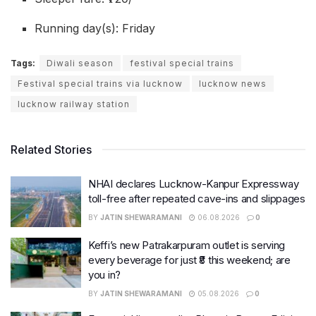
Running day(s): Friday
Tags:
Diwali season
festival special trains
Festival special trains via lucknow
lucknow news
lucknow railway station
Related Stories
NHAI declares Lucknow-Kanpur Expressway
toll-free after repeated cave-ins and slippages
BY
JATIN SHEWARAMANI
06.08.2026
0
Keffi’s new Patrakarpuram outlet is serving
every beverage for just ₹8 this weekend; are
you in?
BY
JATIN SHEWARAMANI
05.08.2026
0