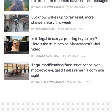
toll-free after repeated cave-ins and slippages
BY
JATIN SHEWARAMANI
06.08.2026
0
Lucknow wakes up to rain relief, more
showers likely this week
BY
KHUSHBOO ALI
04.08.2026
0
Is it illegal to carry a pet dog in your car?
Here’s the truth behind Maharashtra’s viral
video
BY
SOMYA AGARWAL
31.07.2026
0
Illegal modifications face strict action, yet
motorcycle-jugaad thelas remain a common
sight
BY
JATIN SHEWARAMANI
17.07.2026
0