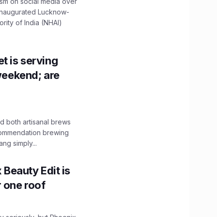
ism on social media over
 inaugurated Lucknow-
ity of India (NHAI)
t is serving
 weekend; are
 both artisanal brews
ecommendation brewing
ng simply...
x Beauty Edit is
r one roof