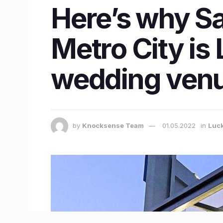
Here’s why S
Metro City is
wedding ven
by
Knocksense Team
01.05.2022
in
Luc