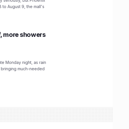
 seriously, but Phoenix
 to August 9, the mall's
f, more showers
ate Monday night, as rain
, bringing much-needed