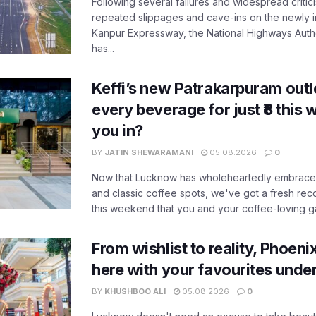
Following several failures and widespread critic
repeated slippages and cave-ins on the newly
Kanpur Expressway, the National Highways Author
has...
Keffi’s new Patrakarpuram outle
every beverage for just ₹8 this
you in?
BY
JATIN SHEWARAMANI
05.08.2026
0
Now that Lucknow has wholeheartedly embraced
and classic coffee spots, we've got a fresh r
this weekend that you and your coffee-loving ga
From wishlist to reality, Phoeni
here with your favourites unde
BY
KHUSHBOO ALI
05.08.2026
0