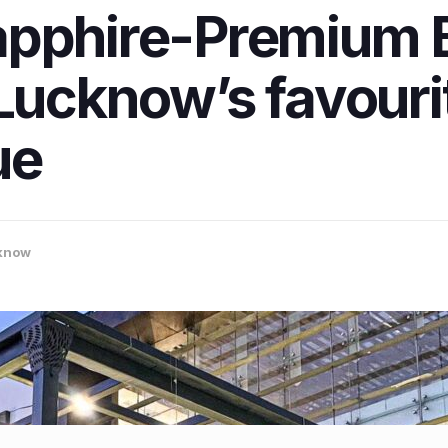
apphire-Premium 
 Lucknow’s favouri
ue
know