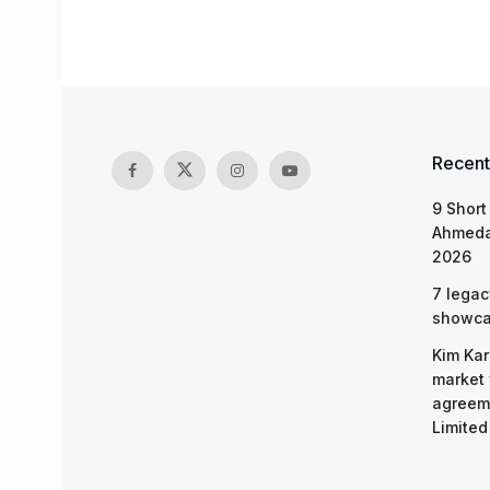
Recent
9 Short
Ahmeda
2026
7 legac
showcas
Kim Kar
market 
agreeme
Limited