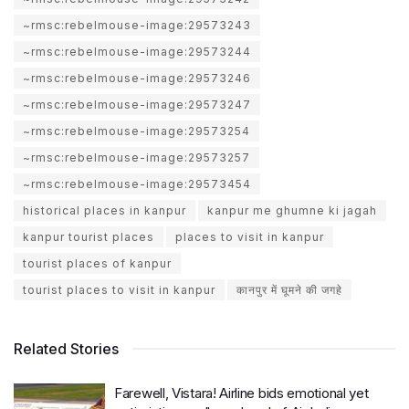
~rmsc:rebelmouse-image:29573243
~rmsc:rebelmouse-image:29573244
~rmsc:rebelmouse-image:29573246
~rmsc:rebelmouse-image:29573247
~rmsc:rebelmouse-image:29573254
~rmsc:rebelmouse-image:29573257
~rmsc:rebelmouse-image:29573454
historical places in kanpur
kanpur me ghumne ki jagah
kanpur tourist places
places to visit in kanpur
tourist places of kanpur
tourist places to visit in kanpur
कानपुर में घूमने की जगहे
Related Stories
Farewell, Vistara! Airline bids emotional yet