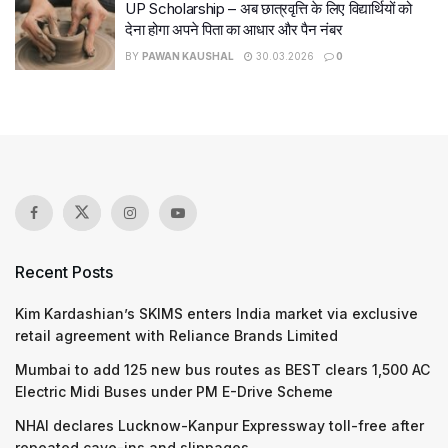
UP Scholarship – अब छात्रवृत्ति के लिए विद्यार्थियों को
देना होगा अपने पिता का आधार और पैन नंबर
BY
PAWAN KAUSHAL
30.03.2026
0
Recent Posts
Kim Kardashian’s SKIMS enters India market via exclusive
retail agreement with Reliance Brands Limited
Mumbai to add 125 new bus routes as BEST clears 1,500 AC
Electric Midi Buses under PM E-Drive Scheme
NHAI declares Lucknow-Kanpur Expressway toll-free after
repeated cave-ins and slippages