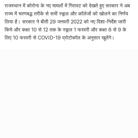
राजस्थान में कोरोना के नए मामलों में गिरावट को देखते हुए सरकार ने अब
राज्य में चरणबद्ध तरीके से सभी स्कूल और कॉलेजों को खोलने का निर्णय
लिया है। सरकार ने बीती 29 जनवरी 2022 को नए दिशा-निर्देश जारी
किये और कक्षा 10 से 12 तक के स्कूल 1 फरवरी और कक्षा 6 से 9 के
लिए 10 फरवरी से COVID-19 प्रोटोकॉल के अनुसार खुलेंगे।
Related Stories
उत्तर प्रदेश में अब सड़क की खुदाई और कटान करने के लिए
डीएम की अनुमति अनिवार्य
BY
PAWAN KAUSHAL
30.03.2026
0
उत्तर प्रदेश में अब पॉवर ऑफ़ अटॉर्नी के लिए अदा करना होगा
4 से 7 फीसदी तक स्टाम्प शुल्क
BY
PAWAN KAUSHAL
30.03.2026
0
UP Scholarship – अब छात्रवृत्ति के लिए विद्यार्थियों को
देना होगा अपने पिता का आधार और पैन नंबर