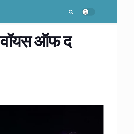
‘द वॉयस ऑफ द