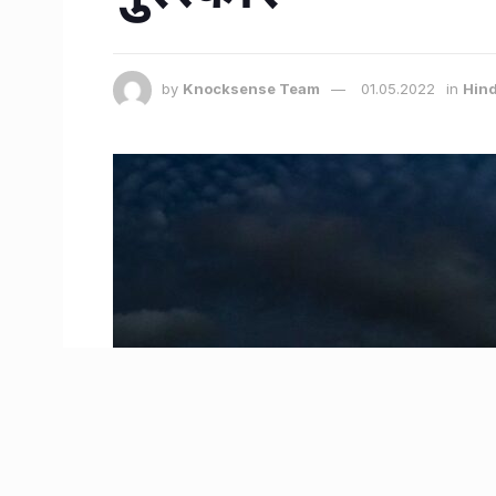
by
Knocksense Team
01.05.2022
in
Hind