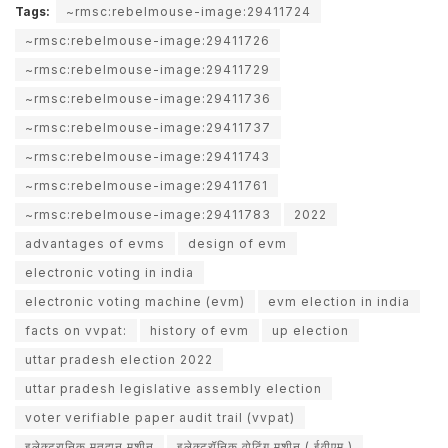
Tags:
~rmsc:rebelmouse-image:29411724
~rmsc:rebelmouse-image:29411726
~rmsc:rebelmouse-image:29411729
~rmsc:rebelmouse-image:29411736
~rmsc:rebelmouse-image:29411737
~rmsc:rebelmouse-image:29411743
~rmsc:rebelmouse-image:29411761
~rmsc:rebelmouse-image:29411783
2022
advantages of evms
design of evm
electronic voting in india
electronic voting machine (evm)
evm election in india
facts on vvpat:
history of evm
up election
uttar pradesh election 2022
uttar pradesh legislative assembly election
voter verifiable paper audit trail (vvpat)
इलेक्‍ट्रानिक मतदान मशीन
इलेक्ट्रॉनिक वोटिंग मशीन ( ईवीएम )