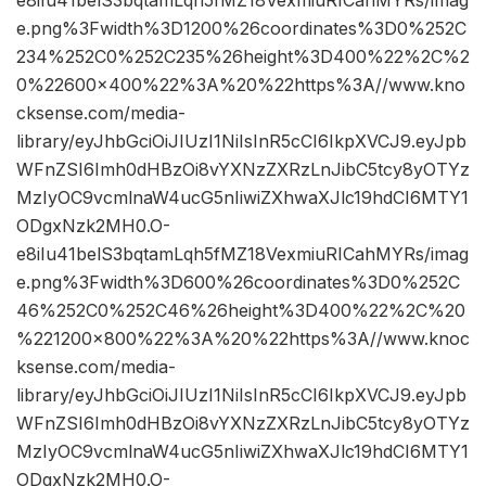
e8iIu41belS3bqtamLqh5fMZ18VexmiuRICahMYRs/imag
e.png%3Fwidth%3D1200%26coordinates%3D0%252C
234%252C0%252C235%26height%3D400%22%2C%2
0%22600×400%22%3A%20%22https%3A//www.kno
cksense.com/media-
library/eyJhbGciOiJIUzI1NiIsInR5cCI6IkpXVCJ9.eyJpb
WFnZSI6Imh0dHBzOi8vYXNzZXRzLnJibC5tcy8yOTYz
MzIyOC9vcmlnaW4ucG5nIiwiZXhwaXJlc19hdCI6MTY1
ODgxNzk2MH0.O-
e8iIu41belS3bqtamLqh5fMZ18VexmiuRICahMYRs/imag
e.png%3Fwidth%3D600%26coordinates%3D0%252C
46%252C0%252C46%26height%3D400%22%2C%20
%221200×800%22%3A%20%22https%3A//www.knoc
ksense.com/media-
library/eyJhbGciOiJIUzI1NiIsInR5cCI6IkpXVCJ9.eyJpb
WFnZSI6Imh0dHBzOi8vYXNzZXRzLnJibC5tcy8yOTYz
MzIyOC9vcmlnaW4ucG5nIiwiZXhwaXJlc19hdCI6MTY1
ODgxNzk2MH0.O-