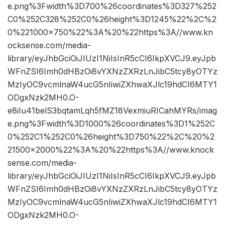
e.png%3Fwidth%3D700%26coordinates%3D327%252
C0%252C328%252C0%26height%3D1245%22%2C%2
0%221000×750%22%3A%20%22https%3A//www.kn
ocksense.com/media-
library/eyJhbGciOiJIUzI1NiIsInR5cCI6IkpXVCJ9.eyJpb
WFnZSI6Imh0dHBzOi8vYXNzZXRzLnJibC5tcy8yOTYz
MzIyOC9vcmlnaW4ucG5nIiwiZXhwaXJlc19hdCI6MTY1
ODgxNzk2MH0.O-
e8iIu41belS3bqtamLqh5fMZ18VexmiuRICahMYRs/imag
e.png%3Fwidth%3D1000%26coordinates%3D1%252C
0%252C1%252C0%26height%3D750%22%2C%20%2
21500×2000%22%3A%20%22https%3A//www.knock
sense.com/media-
library/eyJhbGciOiJIUzI1NiIsInR5cCI6IkpXVCJ9.eyJpb
WFnZSI6Imh0dHBzOi8vYXNzZXRzLnJibC5tcy8yOTYz
MzIyOC9vcmlnaW4ucG5nIiwiZXhwaXJlc19hdCI6MTY1
ODgxNzk2MH0.O-