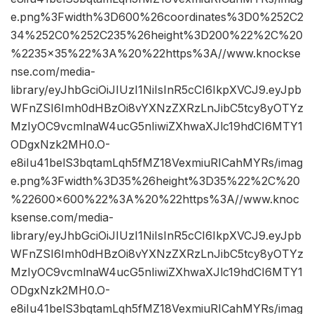
e.png%3Fwidth%3D600%26coordinates%3D0%252C2
34%252C0%252C235%26height%3D200%22%2C%20
%2235×35%22%3A%20%22https%3A//www.knockse
nse.com/media-
library/eyJhbGciOiJIUzI1NiIsInR5cCI6IkpXVCJ9.eyJpb
WFnZSI6Imh0dHBzOi8vYXNzZXRzLnJibC5tcy8yOTYz
MzIyOC9vcmlnaW4ucG5nIiwiZXhwaXJlc19hdCI6MTY1
ODgxNzk2MH0.O-
e8iIu41belS3bqtamLqh5fMZ18VexmiuRICahMYRs/imag
e.png%3Fwidth%3D35%26height%3D35%22%2C%20
%22600×600%22%3A%20%22https%3A//www.knoc
ksense.com/media-
library/eyJhbGciOiJIUzI1NiIsInR5cCI6IkpXVCJ9.eyJpb
WFnZSI6Imh0dHBzOi8vYXNzZXRzLnJibC5tcy8yOTYz
MzIyOC9vcmlnaW4ucG5nIiwiZXhwaXJlc19hdCI6MTY1
ODgxNzk2MH0.O-
e8iIu41belS3bqtamLqh5fMZ18VexmiuRICahMYRs/imag