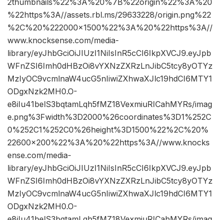
2thumbnails%22%3A%20%7B%22origin%22%3A%20
%22https%3A//assets.rbl.ms/29633228/origin.png%22
%2C%20%222000×1500%22%3A%20%22https%3A//
www.knocksense.com/media-
library/eyJhbGciOiJIUzI1NiIsInR5cCI6IkpXVCJ9.eyJpb
WFnZSI6Imh0dHBzOi8vYXNzZXRzLnJibC5tcy8yOTYz
MzIyOC9vcmlnaW4ucG5nIiwiZXhwaXJlc19hdCI6MTY1
ODgxNzk2MH0.O-
e8iIu41belS3bqtamLqh5fMZ18VexmiuRICahMYRs/imag
e.png%3Fwidth%3D2000%26coordinates%3D1%252C
0%252C1%252C0%26height%3D1500%22%2C%20%
22600×200%22%3A%20%22https%3A//www.knocks
ense.com/media-
library/eyJhbGciOiJIUzI1NiIsInR5cCI6IkpXVCJ9.eyJpb
WFnZSI6Imh0dHBzOi8vYXNzZXRzLnJibC5tcy8yOTYz
MzIyOC9vcmlnaW4ucG5nIiwiZXhwaXJlc19hdCI6MTY1
ODgxNzk2MH0.O-
e8iIu41belS3bqtamLqh5fMZ18VexmiuRICahMYRs/imag