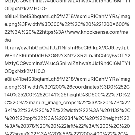
MzIyOC9vcmlnaW4ucG5nIiwiZXhwaXJlc19hdCI6MTY1
ODgxNzk2MH0.O-
e8iIu41belS3bqtamLqh5fMZ18VexmiuRICahMYRs/imag
e.png%3Fwidth%3D300%22%2C%20%221200×600%
22%3A%20%22https%3A//www.knocksense.com/me
dia-
library/eyJhbGciOiJIUzI1NiIsInR5cCI6IkpXVCJ9.eyJpb
WFnZSI6Imh0dHBzOi8vYXNzZXRzLnJibC5tcy8yOTYz
MzIyOC9vcmlnaW4ucG5nIiwiZXhwaXJlc19hdCI6MTY1
ODgxNzk2MH0.O-
e8iIu41belS3bqtamLqh5fMZ18VexmiuRICahMYRs/imag
e.png%3Fwidth%3D1200%26coordinates%3D0%252C
140%252C0%252C141%26height%3D600%22%7D%2
C%20%22manual_image_crops%22%3A%20%7B%22
3×1%22%3A%20%7B%22width%22%3A%201132%2C
%20%22top%22%3A%20234%2C%20%22height%22
%3A%20378%2C%20%22left%22%3A%200%2C%20
%22sizes%22%3A%20%5B%221200×400%22%2C%