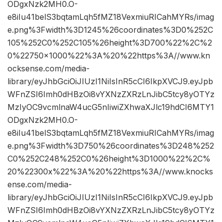
ODgxNzk2MH0.O-
e8iIu41belS3bqtamLqh5fMZ18VexmiuRICahMYRs/imag
e.png%3Fwidth%3D1245%26coordinates%3D0%252C
105%252C0%252C105%26height%3D700%22%2C%2
0%22750×1000%22%3A%20%22https%3A//www.kn
ocksense.com/media-
library/eyJhbGciOiJIUzI1NiIsInR5cCI6IkpXVCJ9.eyJpb
WFnZSI6Imh0dHBzOi8vYXNzZXRzLnJibC5tcy8yOTYz
MzIyOC9vcmlnaW4ucG5nIiwiZXhwaXJlc19hdCI6MTY1
ODgxNzk2MH0.O-
e8iIu41belS3bqtamLqh5fMZ18VexmiuRICahMYRs/imag
e.png%3Fwidth%3D750%26coordinates%3D248%252
C0%252C248%252C0%26height%3D1000%22%2C%
20%22300x%22%3A%20%22https%3A//www.knocks
ense.com/media-
library/eyJhbGciOiJIUzI1NiIsInR5cCI6IkpXVCJ9.eyJpb
WFnZSI6Imh0dHBzOi8vYXNzZXRzLnJibC5tcy8yOTYz