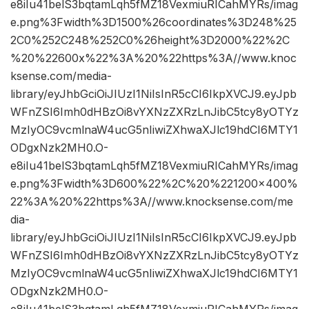
e8iIu41belS3bqtamLqh5fMZ18VexmiuRICahMYRs/imag
e.png%3Fwidth%3D1500%26coordinates%3D248%25
2C0%252C248%252C0%26height%3D2000%22%2C
%20%22600x%22%3A%20%22https%3A//www.knoc
ksense.com/media-
library/eyJhbGciOiJIUzI1NiIsInR5cCI6IkpXVCJ9.eyJpb
WFnZSI6Imh0dHBzOi8vYXNzZXRzLnJibC5tcy8yOTYz
MzIyOC9vcmlnaW4ucG5nIiwiZXhwaXJlc19hdCI6MTY1
ODgxNzk2MH0.O-
e8iIu41belS3bqtamLqh5fMZ18VexmiuRICahMYRs/imag
e.png%3Fwidth%3D600%22%2C%20%221200×400%
22%3A%20%22https%3A//www.knocksense.com/me
dia-
library/eyJhbGciOiJIUzI1NiIsInR5cCI6IkpXVCJ9.eyJpb
WFnZSI6Imh0dHBzOi8vYXNzZXRzLnJibC5tcy8yOTYz
MzIyOC9vcmlnaW4ucG5nIiwiZXhwaXJlc19hdCI6MTY1
ODgxNzk2MH0.O-