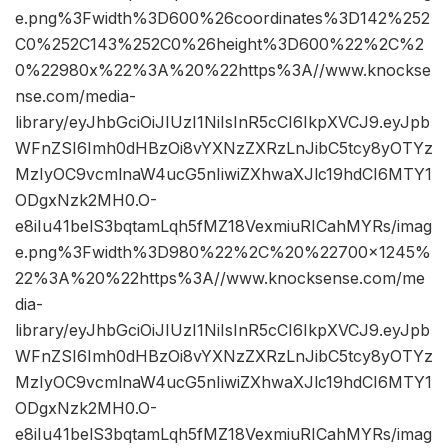
e.png%3Fwidth%3D600%26coordinates%3D142%252
C0%252C143%252C0%26height%3D600%22%2C%2
0%22980x%22%3A%20%22https%3A//www.knockse
nse.com/media-
library/eyJhbGciOiJIUzI1NiIsInR5cCI6IkpXVCJ9.eyJpb
WFnZSI6Imh0dHBzOi8vYXNzZXRzLnJibC5tcy8yOTYz
MzIyOC9vcmlnaW4ucG5nIiwiZXhwaXJlc19hdCI6MTY1
ODgxNzk2MH0.O-
e8iIu41belS3bqtamLqh5fMZ18VexmiuRICahMYRs/imag
e.png%3Fwidth%3D980%22%2C%20%22700×1245%
22%3A%20%22https%3A//www.knocksense.com/me
dia-
library/eyJhbGciOiJIUzI1NiIsInR5cCI6IkpXVCJ9.eyJpb
WFnZSI6Imh0dHBzOi8vYXNzZXRzLnJibC5tcy8yOTYz
MzIyOC9vcmlnaW4ucG5nIiwiZXhwaXJlc19hdCI6MTY1
ODgxNzk2MH0.O-
e8iIu41belS3bqtamLqh5fMZ18VexmiuRICahMYRs/imag