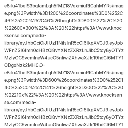
e8iIu41belS3bqtamLqh5fMZ18VexmiuRICahMYRs/imag
e.png%3Fwidth%3D1200%26coordinates%3D0%252C
46%252C0%252C46%26height%3D800%22%2C%20
%22600×300%22%3A%20%22https%3A//www.knoc
ksense.com/media-
library/eyJhbGciOiJIUzI1NiIsInR5cCI6IkpXVCJ9.eyJpb
WFnZSI6Imh0dHBzOi8vYXNzZXRzLnJibC5tcy8yOTYz
MzIyOC9vcmlnaW4ucG5nIiwiZXhwaXJlc19hdCI6MTY1
ODgxNzk2MH0.O-
e8iIu41belS3bqtamLqh5fMZ18VexmiuRICahMYRs/imag
e.png%3Fwidth%3D600%26coordinates%3D0%252C1
40%252C0%252C141%26height%3D300%22%2C%20
%22210x%22%3A%20%22https%3A//www.knocksen
se.com/media-
library/eyJhbGciOiJIUzI1NiIsInR5cCI6IkpXVCJ9.eyJpb
WFnZSI6Imh0dHBzOi8vYXNzZXRzLnJibC5tcy8yOTYz
MzIyOC9vcmlnaW4ucG5nIiwiZXhwaXJlc19hdCI6MTY1