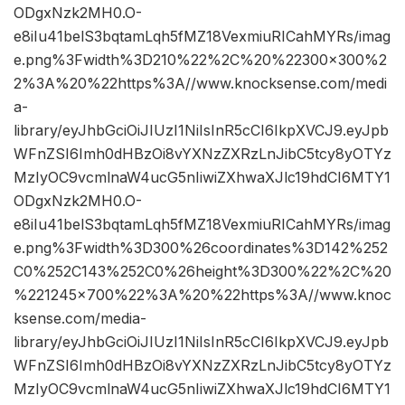
ODgxNzk2MH0.O-
e8iIu41belS3bqtamLqh5fMZ18VexmiuRICahMYRs/imag
e.png%3Fwidth%3D210%22%2C%20%22300×300%2
2%3A%20%22https%3A//www.knocksense.com/medi
a-
library/eyJhbGciOiJIUzI1NiIsInR5cCI6IkpXVCJ9.eyJpb
WFnZSI6Imh0dHBzOi8vYXNzZXRzLnJibC5tcy8yOTYz
MzIyOC9vcmlnaW4ucG5nIiwiZXhwaXJlc19hdCI6MTY1
ODgxNzk2MH0.O-
e8iIu41belS3bqtamLqh5fMZ18VexmiuRICahMYRs/imag
e.png%3Fwidth%3D300%26coordinates%3D142%252
C0%252C143%252C0%26height%3D300%22%2C%20
%221245×700%22%3A%20%22https%3A//www.knoc
ksense.com/media-
library/eyJhbGciOiJIUzI1NiIsInR5cCI6IkpXVCJ9.eyJpb
WFnZSI6Imh0dHBzOi8vYXNzZXRzLnJibC5tcy8yOTYz
MzIyOC9vcmlnaW4ucG5nIiwiZXhwaXJlc19hdCI6MTY1