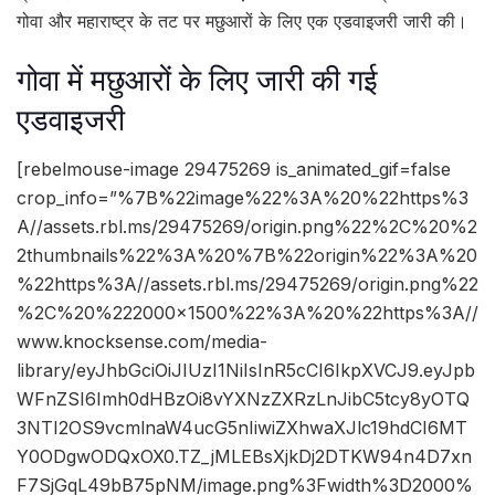
गोवा और महाराष्ट्र के तट पर मछुआरों के लिए एक एडवाइजरी जारी की।
गोवा में मछुआरों के लिए जारी की गई
एडवाइजरी
[rebelmouse-image 29475269 is_animated_gif=false
crop_info=”%7B%22image%22%3A%20%22https%3
A//assets.rbl.ms/29475269/origin.png%22%2C%20%2
2thumbnails%22%3A%20%7B%22origin%22%3A%20
%22https%3A//assets.rbl.ms/29475269/origin.png%22
%2C%20%222000×1500%22%3A%20%22https%3A//
www.knocksense.com/media-
library/eyJhbGciOiJIUzI1NiIsInR5cCI6IkpXVCJ9.eyJpb
WFnZSI6Imh0dHBzOi8vYXNzZXRzLnJibC5tcy8yOTQ
3NTI2OS9vcmlnaW4ucG5nIiwiZXhwaXJlc19hdCI6MT
Y0ODgwODQxOX0.TZ_jMLEBsXjkDj2DTKW94n4D7xn
F7SjGqL49bB75pNM/image.png%3Fwidth%3D2000%