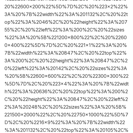
20%22600×200%22%5D%7D%2C%20%223×2%22%
3A%20%7B%22width%22%3A%201132%2C%20%22t
op%22%3A%2046%2C%20%22height%22%3A%207
55%2C%20%22left%22%3A%200%2C%20%22sizes
%22%3A%20%5B%221200×800%22%2C%20%2260
0×400%22%5D%7D%2C%20%221×1%22%3A%20%
7B%22width%22%3A%20847%2C%20%22top%22%
3A%200%2C%20%22height%22%3A%20847%2C%2
0%22left%22%3A%20142%2C%20%22sizes%22%3A
%20%5B%22600×600%22%2C%20%22300×300%22
%5D%7D%2C%20%223×4%22%3A%20%7B%22widt
h%22%3A%20636%2C%20%22top%22%3A%200%2
C%20%22height%22%3A%20847%2C%20%22left%2
2%3A%20248%2C%20%22sizes%22%3A%20%5B%
221500×2000%22%2C%20%22750×1000%22%5D%7
D%2C%20%2216×9%22%3A%20%7B%22width%22
%3A%201132%2C%20%22top%22%3A%20105%2C%