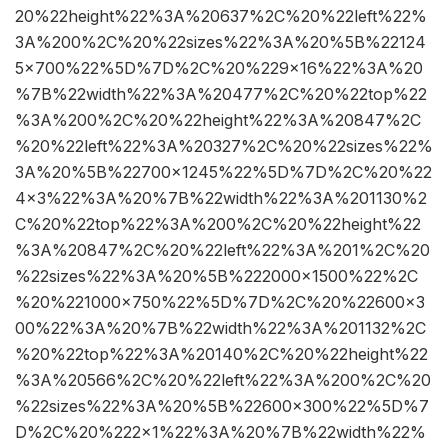
20%22height%22%3A%20637%2C%20%22left%22%
3A%200%2C%20%22sizes%22%3A%20%5B%22124
5×700%22%5D%7D%2C%20%229×16%22%3A%20
%7B%22width%22%3A%20477%2C%20%22top%22
%3A%200%2C%20%22height%22%3A%20847%2C
%20%22left%22%3A%20327%2C%20%22sizes%22%
3A%20%5B%22700×1245%22%5D%7D%2C%20%22
4×3%22%3A%20%7B%22width%22%3A%201130%2
C%20%22top%22%3A%200%2C%20%22height%22
%3A%20847%2C%20%22left%22%3A%201%2C%20
%22sizes%22%3A%20%5B%222000×1500%22%2C
%20%221000×750%22%5D%7D%2C%20%22600×3
00%22%3A%20%7B%22width%22%3A%201132%2C
%20%22top%22%3A%20140%2C%20%22height%22
%3A%20566%2C%20%22left%22%3A%200%2C%20
%22sizes%22%3A%20%5B%22600×300%22%5D%7
D%2C%20%222×1%22%3A%20%7B%22width%22%