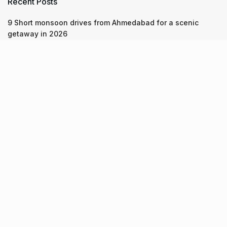
Recent Posts
9 Short monsoon drives from Ahmedabad for a scenic
getaway in 2026
7 legacy crafts from Ahmedabad that showcase the city’s
timeless artistry
Kim Kardashian’s SKIMS enters India market via exclusive
retail agreement with Reliance Brands Limited
Recent Posts
9 Short monsoon drives from Ahmedabad for a scenic
getaway in 2026
07.08.2026
7 legacy crafts from Ahmedabad that showcase the city’s
timeless artistry
06.08.2026
Kim Kardashian’s SKIMS enters India market via exclusive
retail agreement with Reliance Brands Limited
06.08.2026