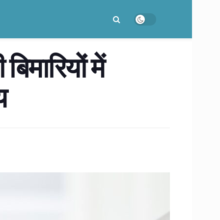
िमारियों में
य