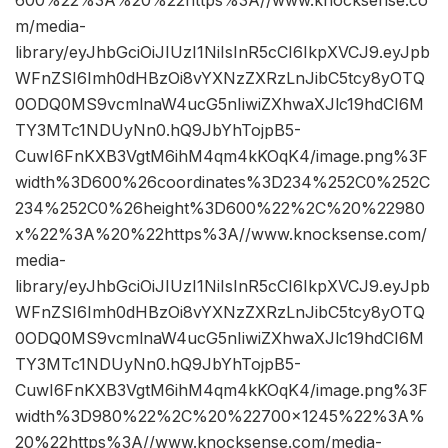
m/media-
library/eyJhbGciOiJIUzI1NiIsInR5cCI6IkpXVCJ9.eyJpb
WFnZSI6Imh0dHBzOi8vYXNzZXRzLnJibC5tcy8yOTQ
0ODQ0MS9vcmlnaW4ucG5nIiwiZXhwaXJlc19hdCI6M
TY3MTc1NDUyNn0.hQ9JbYhTojpB5-
CuwI6FnKXB3VgtM6ihM4qm4kKOqK4/image.png%3F
width%3D600%26coordinates%3D234%252C0%252C
234%252C0%26height%3D600%22%2C%20%22980
x%22%3A%20%22https%3A//www.knocksense.com/
media-
library/eyJhbGciOiJIUzI1NiIsInR5cCI6IkpXVCJ9.eyJpb
WFnZSI6Imh0dHBzOi8vYXNzZXRzLnJibC5tcy8yOTQ
0ODQ0MS9vcmlnaW4ucG5nIiwiZXhwaXJlc19hdCI6M
TY3MTc1NDUyNn0.hQ9JbYhTojpB5-
CuwI6FnKXB3VgtM6ihM4qm4kKOqK4/image.png%3F
width%3D980%22%2C%20%22700×1245%22%3A%
20%22https%3A//www.knocksense.com/media-