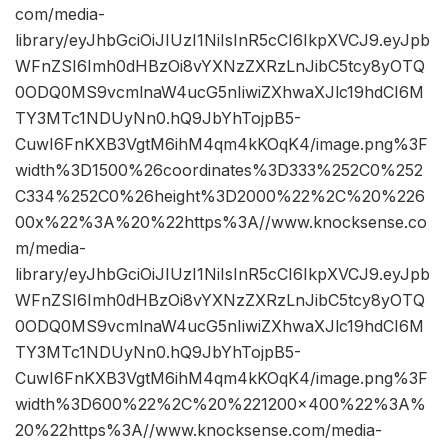
com/media-
library/eyJhbGciOiJIUzI1NiIsInR5cCI6IkpXVCJ9.eyJpb
WFnZSI6Imh0dHBzOi8vYXNzZXRzLnJibC5tcy8yOTQ
0ODQ0MS9vcmlnaW4ucG5nIiwiZXhwaXJlc19hdCI6M
TY3MTc1NDUyNn0.hQ9JbYhTojpB5-
CuwI6FnKXB3VgtM6ihM4qm4kKOqK4/image.png%3F
width%3D1500%26coordinates%3D333%252C0%252
C334%252C0%26height%3D2000%22%2C%20%226
00x%22%3A%20%22https%3A//www.knocksense.co
m/media-
library/eyJhbGciOiJIUzI1NiIsInR5cCI6IkpXVCJ9.eyJpb
WFnZSI6Imh0dHBzOi8vYXNzZXRzLnJibC5tcy8yOTQ
0ODQ0MS9vcmlnaW4ucG5nIiwiZXhwaXJlc19hdCI6M
TY3MTc1NDUyNn0.hQ9JbYhTojpB5-
CuwI6FnKXB3VgtM6ihM4qm4kKOqK4/image.png%3F
width%3D600%22%2C%20%221200×400%22%3A%
20%22https%3A//www.knocksense.com/media-