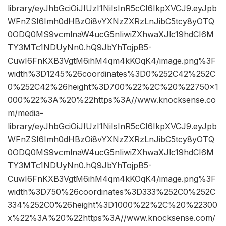
library/eyJhbGciOiJIUzI1NiIsInR5cCI6IkpXVCJ9.eyJpb
WFnZSI6Imh0dHBzOi8vYXNzZXRzLnJibC5tcy8yOTQ
0ODQ0MS9vcmlnaW4ucG5nIiwiZXhwaXJlc19hdCI6M
TY3MTc1NDUyNn0.hQ9JbYhTojpB5-
CuwI6FnKXB3VgtM6ihM4qm4kKOqK4/image.png%3F
width%3D1245%26coordinates%3D0%252C42%252C
0%252C42%26height%3D700%22%2C%20%22750×1
000%22%3A%20%22https%3A//www.knocksense.co
m/media-
library/eyJhbGciOiJIUzI1NiIsInR5cCI6IkpXVCJ9.eyJpb
WFnZSI6Imh0dHBzOi8vYXNzZXRzLnJibC5tcy8yOTQ
0ODQ0MS9vcmlnaW4ucG5nIiwiZXhwaXJlc19hdCI6M
TY3MTc1NDUyNn0.hQ9JbYhTojpB5-
CuwI6FnKXB3VgtM6ihM4qm4kKOqK4/image.png%3F
width%3D750%26coordinates%3D333%252C0%252C
334%252C0%26height%3D1000%22%2C%20%22300
x%22%3A%20%22https%3A//www.knocksense.com/