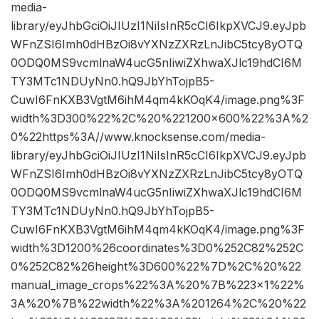
media-
library/eyJhbGciOiJIUzI1NiIsInR5cCI6IkpXVCJ9.eyJpb
WFnZSI6Imh0dHBzOi8vYXNzZXRzLnJibC5tcy8yOTQ
0ODQ0MS9vcmlnaW4ucG5nIiwiZXhwaXJlc19hdCI6M
TY3MTc1NDUyNn0.hQ9JbYhTojpB5-
CuwI6FnKXB3VgtM6ihM4qm4kKOqK4/image.png%3F
width%3D300%22%2C%20%221200×600%22%3A%2
0%22https%3A//www.knocksense.com/media-
library/eyJhbGciOiJIUzI1NiIsInR5cCI6IkpXVCJ9.eyJpb
WFnZSI6Imh0dHBzOi8vYXNzZXRzLnJibC5tcy8yOTQ
0ODQ0MS9vcmlnaW4ucG5nIiwiZXhwaXJlc19hdCI6M
TY3MTc1NDUyNn0.hQ9JbYhTojpB5-
CuwI6FnKXB3VgtM6ihM4qm4kKOqK4/image.png%3F
width%3D1200%26coordinates%3D0%252C82%252C
0%252C82%26height%3D600%22%7D%2C%20%22
manual_image_crops%22%3A%20%7B%223×1%22%
3A%20%7B%22width%22%3A%201264%2C%20%22