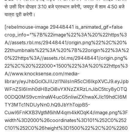
से उसी दिन दोपहर 3:10 बजे प्रस्थान करेगी, जयपुर में शाम 4:50 बजे
यात्रा पूरी करेगी।
[rebelmouse-image 29448441 is_animated_gif=false
crop_info=”%7B%22image%22%3A%20%22https%3
A//assets.rbl.ms/29448441/origin.png%22%2C%20%
22thumbnails%22%3A%20%7B%22origin%22%3A%2
0%22https%3A//assets.rbl.ms/29448441/origin.png%
22%2C%20%222000×1500%22%3A%20%22https%3
A//www.knocksense.com/media-
library/eyJhbGciOiJIUzI1NiIsInR5cCI6IkpXVCJ9.eyJpb
WFnZSI6Imh0dHBzOi8vYXNzZXRzLnJibC5tcy8yOTQ
0ODQ0MS9vcmlnaW4ucG5nIiwiZXhwaXJlc19hdCI6M
TY3MTc1NDUyNn0.hQ9JbYhTojpB5-
CuwI6FnKXB3VgtM6ihM4qm4kKOqK4/image.png%3F
width%3D2000%26coordinates%3D101%252C0%252
C101%252C0%26height%3D1500%22%2C%20%2260