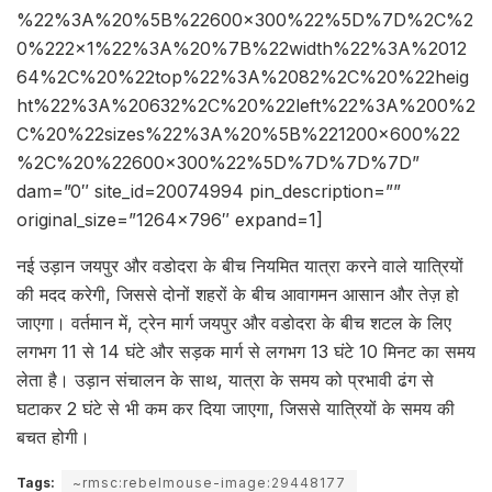
%22%3A%20%5B%22600×300%22%5D%7D%2C%2
0%222×1%22%3A%20%7B%22width%22%3A%2012
64%2C%20%22top%22%3A%2082%2C%20%22heig
ht%22%3A%20632%2C%20%22left%22%3A%200%2
C%20%22sizes%22%3A%20%5B%221200×600%22
%2C%20%22600×300%22%5D%7D%7D%7D”
dam=”0″ site_id=20074994 pin_description=””
original_size=”1264×796″ expand=1]
नई उड़ान जयपुर और वडोदरा के बीच नियमित यात्रा करने वाले यात्रियों
की मदद करेगी, जिससे दोनों शहरों के बीच आवागमन आसान और तेज़ हो
जाएगा। वर्तमान में, ट्रेन मार्ग जयपुर और वडोदरा के बीच शटल के लिए
लगभग 11 से 14 घंटे और सड़क मार्ग से लगभग 13 घंटे 10 मिनट का समय
लेता है। उड़ान संचालन के साथ, यात्रा के समय को प्रभावी ढंग से
घटाकर 2 घंटे से भी कम कर दिया जाएगा, जिससे यात्रियों के समय की
बचत होगी।
Tags:
~rmsc:rebelmouse-image:29448177