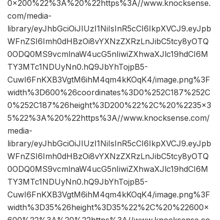
0×200%22%3A%20%22https%3A//www.knocksense.
com/media-
library/eyJhbGciOiJIUzI1NiIsInR5cCI6IkpXVCJ9.eyJpb
WFnZSI6Imh0dHBzOi8vYXNzZXRzLnJibC5tcy8yOTQ
0ODQ0MS9vcmlnaW4ucG5nIiwiZXhwaXJlc19hdCI6M
TY3MTc1NDUyNn0.hQ9JbYhTojpB5-
CuwI6FnKXB3VgtM6ihM4qm4kKOqK4/image.png%3F
width%3D600%26coordinates%3D0%252C187%252C
0%252C187%26height%3D200%22%2C%20%2235×3
5%22%3A%20%22https%3A//www.knocksense.com/
media-
library/eyJhbGciOiJIUzI1NiIsInR5cCI6IkpXVCJ9.eyJpb
WFnZSI6Imh0dHBzOi8vYXNzZXRzLnJibC5tcy8yOTQ
0ODQ0MS9vcmlnaW4ucG5nIiwiZXhwaXJlc19hdCI6M
TY3MTc1NDUyNn0.hQ9JbYhTojpB5-
CuwI6FnKXB3VgtM6ihM4qm4kKOqK4/image.png%3F
width%3D35%26height%3D35%22%2C%20%22600×
600%22%3A%20%22https%3A//www.knocksense.co