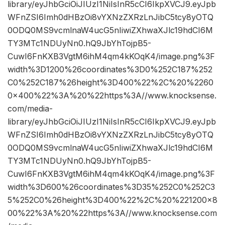
library/eyJhbGciOiJIUzI1NiIsInR5cCI6IkpXVCJ9.eyJpb
WFnZSI6Imh0dHBzOi8vYXNzZXRzLnJibC5tcy8yOTQ
0ODQ0MS9vcmlnaW4ucG5nIiwiZXhwaXJlc19hdCI6M
TY3MTc1NDUyNn0.hQ9JbYhTojpB5-
CuwI6FnKXB3VgtM6ihM4qm4kKOqK4/image.png%3F
width%3D1200%26coordinates%3D0%252C187%252
C0%252C187%26height%3D400%22%2C%20%2260
0×400%22%3A%20%22https%3A//www.knocksense.
com/media-
library/eyJhbGciOiJIUzI1NiIsInR5cCI6IkpXVCJ9.eyJpb
WFnZSI6Imh0dHBzOi8vYXNzZXRzLnJibC5tcy8yOTQ
0ODQ0MS9vcmlnaW4ucG5nIiwiZXhwaXJlc19hdCI6M
TY3MTc1NDUyNn0.hQ9JbYhTojpB5-
CuwI6FnKXB3VgtM6ihM4qm4kKOqK4/image.png%3F
width%3D600%26coordinates%3D35%252C0%252C3
5%252C0%26height%3D400%22%2C%20%221200×8
00%22%3A%20%22https%3A//www.knocksense.com