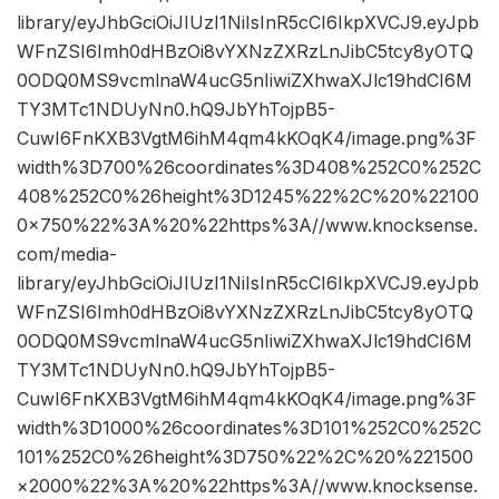
library/eyJhbGciOiJIUzI1NiIsInR5cCI6IkpXVCJ9.eyJpb
WFnZSI6Imh0dHBzOi8vYXNzZXRzLnJibC5tcy8yOTQ
0ODQ0MS9vcmlnaW4ucG5nIiwiZXhwaXJlc19hdCI6M
TY3MTc1NDUyNn0.hQ9JbYhTojpB5-
CuwI6FnKXB3VgtM6ihM4qm4kKOqK4/image.png%3F
width%3D700%26coordinates%3D408%252C0%252C
408%252C0%26height%3D1245%22%2C%20%22100
0×750%22%3A%20%22https%3A//www.knocksense.
com/media-
library/eyJhbGciOiJIUzI1NiIsInR5cCI6IkpXVCJ9.eyJpb
WFnZSI6Imh0dHBzOi8vYXNzZXRzLnJibC5tcy8yOTQ
0ODQ0MS9vcmlnaW4ucG5nIiwiZXhwaXJlc19hdCI6M
TY3MTc1NDUyNn0.hQ9JbYhTojpB5-
CuwI6FnKXB3VgtM6ihM4qm4kKOqK4/image.png%3F
width%3D1000%26coordinates%3D101%252C0%252C
101%252C0%26height%3D750%22%2C%20%221500
×2000%22%3A%20%22https%3A//www.knocksense.