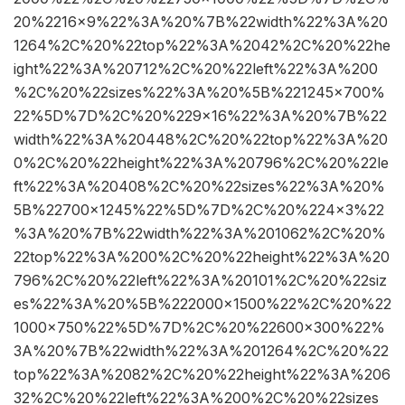
20%2216×9%22%3A%20%7B%22width%22%3A%20
1264%2C%20%22top%22%3A%2042%2C%20%22he
ight%22%3A%20712%2C%20%22left%22%3A%200
%2C%20%22sizes%22%3A%20%5B%221245×700%
22%5D%7D%2C%20%229×16%22%3A%20%7B%22
width%22%3A%20448%2C%20%22top%22%3A%20
0%2C%20%22height%22%3A%20796%2C%20%22le
ft%22%3A%20408%2C%20%22sizes%22%3A%20%
5B%22700×1245%22%5D%7D%2C%20%224×3%22
%3A%20%7B%22width%22%3A%201062%2C%20%
22top%22%3A%200%2C%20%22height%22%3A%20
796%2C%20%22left%22%3A%20101%2C%20%22siz
es%22%3A%20%5B%222000×1500%22%2C%20%22
1000×750%22%5D%7D%2C%20%22600×300%22%
3A%20%7B%22width%22%3A%201264%2C%20%22
top%22%3A%2082%2C%20%22height%22%3A%206
32%2C%20%22left%22%3A%200%2C%20%22sizes