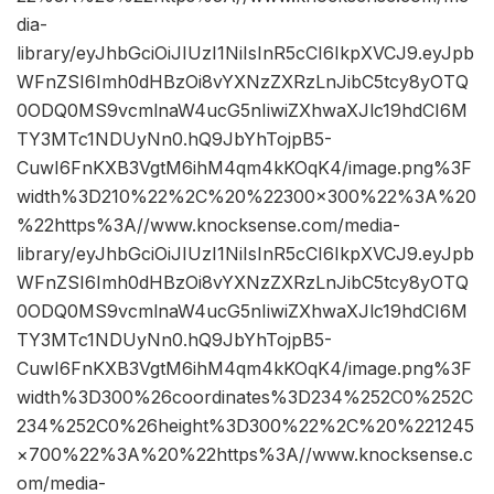
dia-
library/eyJhbGciOiJIUzI1NiIsInR5cCI6IkpXVCJ9.eyJpb
WFnZSI6Imh0dHBzOi8vYXNzZXRzLnJibC5tcy8yOTQ
0ODQ0MS9vcmlnaW4ucG5nIiwiZXhwaXJlc19hdCI6M
TY3MTc1NDUyNn0.hQ9JbYhTojpB5-
CuwI6FnKXB3VgtM6ihM4qm4kKOqK4/image.png%3F
width%3D210%22%2C%20%22300×300%22%3A%20
%22https%3A//www.knocksense.com/media-
library/eyJhbGciOiJIUzI1NiIsInR5cCI6IkpXVCJ9.eyJpb
WFnZSI6Imh0dHBzOi8vYXNzZXRzLnJibC5tcy8yOTQ
0ODQ0MS9vcmlnaW4ucG5nIiwiZXhwaXJlc19hdCI6M
TY3MTc1NDUyNn0.hQ9JbYhTojpB5-
CuwI6FnKXB3VgtM6ihM4qm4kKOqK4/image.png%3F
width%3D300%26coordinates%3D234%252C0%252C
234%252C0%26height%3D300%22%2C%20%221245
×700%22%3A%20%22https%3A//www.knocksense.c
om/media-