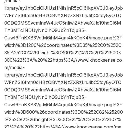
/media-
library/eyJhbGciOiJIUzI1NiIsInR5cCI6IkpXVCJ9.eyJpb
WFnZSI6Imh0dHBzOi8vYXNzZXRzLnJibC5tcy8yOTQ
0ODQ0MS9vcmlnaW4ucG5nIiwiZXhwaXJlc19hdCI6M
TY3MTc1NDUyNn0.hQ9JbYhTojpB5-
CuwI6FnKXB3VgtM6ihM4qm4kKOqK4/image.png%3F
width%3D1200%26coordinates%3D35%252C0%252C
35%252C0%26height%3D800%22%2C%20%22600×
300%22%3A%20%22https%3A//www.knocksense.co
m/media-
library/eyJhbGciOiJIUzI1NiIsInR5cCI6IkpXVCJ9.eyJpb
WFnZSI6Imh0dHBzOi8vYXNzZXRzLnJibC5tcy8yOTQ
0ODQ0MS9vcmlnaW4ucG5nIiwiZXhwaXJlc19hdCI6M
TY3MTc1NDUyNn0.hQ9JbYhTojpB5-
CuwI6FnKXB3VgtM6ihM4qm4kKOqK4/image.png%3F
width%3D600%26coordinates%3D0%252C82%252C0
%252C82%26height%3D300%22%2C%20%22210x%
22%3A%20%22https%3A//www.knocksense.com/me