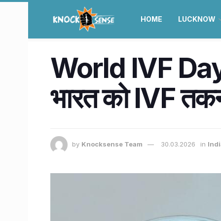
HOME
LUCKNOW
World IVF Day – क
भारत को IVF तकन
by
Knocksense Team
30.03.2026
in
Ind