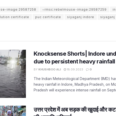
use-image:29587258
~rmsc:rebelmouse-image:29587259
i
lution certificate
puc certificate
siyaganj indore
siyaganj 
Knocksense Shorts| Indore unde
due to persistent heavy rainfall
BY
KHUSHBOO ALI
18.09.2023
0
The Indian Meteorological Department (IMD) has 
heavy rainfall in Indore, Madhya Pradesh, on 
Pradesh will experience intense rainfall on Sept
उत्तर प्रदेश में अब सड़क की खुदाई और कट