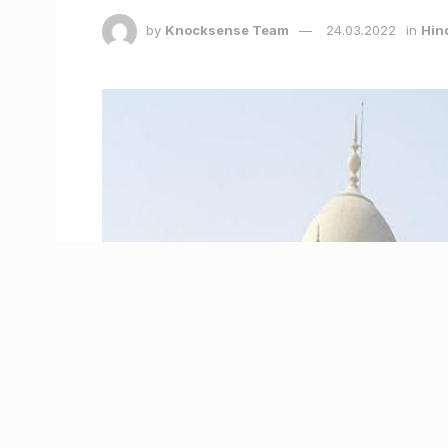
by
Knocksense Team
24.03.2022
in
Hin