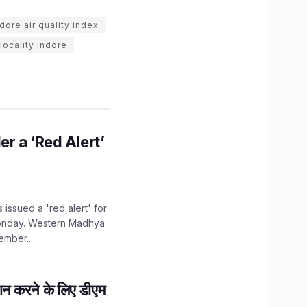
ndore air quality index
locality indore
r a ‘Red Alert’
issued a 'red alert' for
Monday. Western Madhya
ember...
ान करने के लिए डीएम