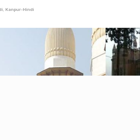
di
,
Kanpur-Hindi