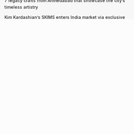
7 legacy crafts from Ahmedabad that showcase the city’s
timeless artistry
Kim Kardashian’s SKIMS enters India market via exclusive
retail agreement with Reliance Brands Limited
Recent Posts
9 Short monsoon drives from Ahmedabad for a scenic
getaway in 2026
07.08.2026
7 legacy crafts from Ahmedabad that showcase the city’s
timeless artistry
06.08.2026
Kim Kardashian’s SKIMS enters India market via exclusive
retail agreement with Reliance Brands Limited
06.08.2026
About Us
Screen Pe
Contact Us