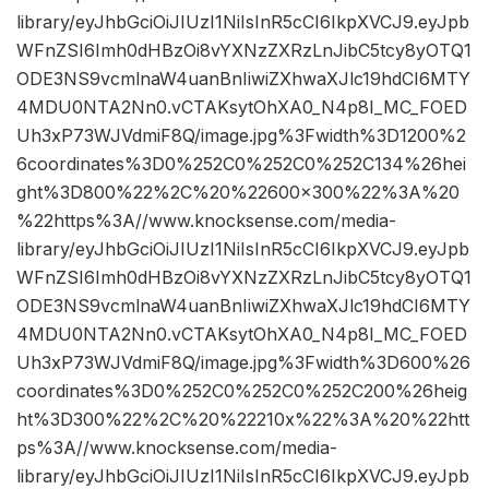
library/eyJhbGciOiJIUzI1NiIsInR5cCI6IkpXVCJ9.eyJpb
WFnZSI6Imh0dHBzOi8vYXNzZXRzLnJibC5tcy8yOTQ1
ODE3NS9vcmlnaW4uanBnIiwiZXhwaXJlc19hdCI6MTY
4MDU0NTA2Nn0.vCTAKsytOhXA0_N4p8I_MC_FOED
Uh3xP73WJVdmiF8Q/image.jpg%3Fwidth%3D1200%2
6coordinates%3D0%252C0%252C0%252C134%26hei
ght%3D800%22%2C%20%22600×300%22%3A%20
%22https%3A//www.knocksense.com/media-
library/eyJhbGciOiJIUzI1NiIsInR5cCI6IkpXVCJ9.eyJpb
WFnZSI6Imh0dHBzOi8vYXNzZXRzLnJibC5tcy8yOTQ1
ODE3NS9vcmlnaW4uanBnIiwiZXhwaXJlc19hdCI6MTY
4MDU0NTA2Nn0.vCTAKsytOhXA0_N4p8I_MC_FOED
Uh3xP73WJVdmiF8Q/image.jpg%3Fwidth%3D600%26
coordinates%3D0%252C0%252C0%252C200%26heig
ht%3D300%22%2C%20%22210x%22%3A%20%22htt
ps%3A//www.knocksense.com/media-
library/eyJhbGciOiJIUzI1NiIsInR5cCI6IkpXVCJ9.eyJpb