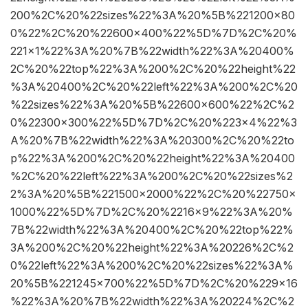
200%2C%20%22sizes%22%3A%20%5B%221200×80
0%22%2C%20%22600×400%22%5D%7D%2C%20%
221×1%22%3A%20%7B%22width%22%3A%20400%
2C%20%22top%22%3A%200%2C%20%22height%22
%3A%20400%2C%20%22left%22%3A%200%2C%20
%22sizes%22%3A%20%5B%22600×600%22%2C%2
0%22300×300%22%5D%7D%2C%20%223×4%22%3
A%20%7B%22width%22%3A%20300%2C%20%22to
p%22%3A%200%2C%20%22height%22%3A%20400
%2C%20%22left%22%3A%200%2C%20%22sizes%2
2%3A%20%5B%221500×2000%22%2C%20%22750×
1000%22%5D%7D%2C%20%2216×9%22%3A%20%
7B%22width%22%3A%20400%2C%20%22top%22%
3A%200%2C%20%22height%22%3A%20226%2C%2
0%22left%22%3A%200%2C%20%22sizes%22%3A%
20%5B%221245×700%22%5D%7D%2C%20%229×16
%22%3A%20%7B%22width%22%3A%20224%2C%2