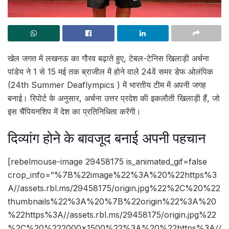
खेल जगत में लखनऊ का गौरव बढ़ाते हुए, टेबल-टेनिस खिलाड़ी अर्चना
पांडेय ने 1 से 15 मई तक ब्राजील में होने वाले 24वें समर डेफ ओलंपिक
(24th Summer Deaflympics ) में भारतीय टीम में अपनी जगह
बनाई। रिपोर्ट के अनुसार, अर्चना उत्तर प्रदेश की इकलौती खिलाड़ी हैं, जो
इस चैंपियनशिप में देश का प्रतिनिधित्व करेंगी।
दिव्यांग होने के बावजूद बनाई अपनी पहचान
[rebelmouse-image 29458175 is_animated_gif=false
crop_info=”%7B%22image%22%3A%20%22https%3
A//assets.rbl.ms/29458175/origin.jpg%22%2C%20%22
thumbnails%22%3A%20%7B%22origin%22%3A%20
%22https%3A//assets.rbl.ms/29458175/origin.jpg%22
%2C%20%222000×1500%22%3A%20%22https%3A//