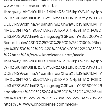
www.knocksense.com/media-
library/eyJhbGciOiJIUzI1NiIsInR5cCI6IkpXVCJ9.eyJpb
WFnZSI6Imh0dHBzOi8vYXNzZXRzLnJibC5tcy8yOTQ1
ODE3NS9vcmlnaW4uanBnIiwiZXhwaXJlc19hdCI6MTY
4MDU0NTA2Nn0.vCTAKsytOhXA0_N4p8I_MC_FOED
Uh3xP73WJVdmiF8Q/image.jpg%3Fwidth%3D2000%2
6coordinates%3D0%252C0%252C0%252C100%26hei
ght%3D1500%22%2C%20%22600×200%22%3A%20
%22https%3A//www.knocksense.com/media-
library/eyJhbGciOiJIUzI1NiIsInR5cCI6IkpXVCJ9.eyJpb
WFnZSI6Imh0dHBzOi8vYXNzZXRzLnJibC5tcy8yOTQ1
ODE3NS9vcmlnaW4uanBnIiwiZXhwaXJlc19hdCI6MTY
4MDU0NTA2Nn0.vCTAKsytOhXA0_N4p8I_MC_FOED
Uh3xP73WJVdmiF8Q/image.jpg%3Fwidth%3D600%26
coordinates%3D0%252C24%252C0%252C242%26hei
ght%3D200%22%2C%20%2235×35%22%3A%20%22
https%3A//www.knocksense.com/media-