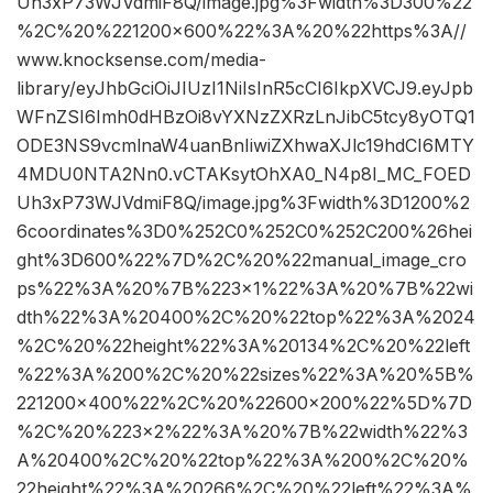
Uh3xP73WJVdmiF8Q/image.jpg%3Fwidth%3D300%22
%2C%20%221200×600%22%3A%20%22https%3A//
www.knocksense.com/media-
library/eyJhbGciOiJIUzI1NiIsInR5cCI6IkpXVCJ9.eyJpb
WFnZSI6Imh0dHBzOi8vYXNzZXRzLnJibC5tcy8yOTQ1
ODE3NS9vcmlnaW4uanBnIiwiZXhwaXJlc19hdCI6MTY
4MDU0NTA2Nn0.vCTAKsytOhXA0_N4p8I_MC_FOED
Uh3xP73WJVdmiF8Q/image.jpg%3Fwidth%3D1200%2
6coordinates%3D0%252C0%252C0%252C200%26hei
ght%3D600%22%7D%2C%20%22manual_image_cro
ps%22%3A%20%7B%223×1%22%3A%20%7B%22wi
dth%22%3A%20400%2C%20%22top%22%3A%2024
%2C%20%22height%22%3A%20134%2C%20%22left
%22%3A%200%2C%20%22sizes%22%3A%20%5B%
221200×400%22%2C%20%22600×200%22%5D%7D
%2C%20%223×2%22%3A%20%7B%22width%22%3
A%20400%2C%20%22top%22%3A%200%2C%20%
22height%22%3A%20266%2C%20%22left%22%3A%