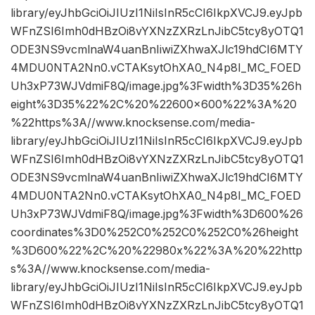
library/eyJhbGciOiJIUzI1NiIsInR5cCI6IkpXVCJ9.eyJpb
WFnZSI6Imh0dHBzOi8vYXNzZXRzLnJibC5tcy8yOTQ1
ODE3NS9vcmlnaW4uanBnIiwiZXhwaXJlc19hdCI6MTY
4MDU0NTA2Nn0.vCTAKsytOhXA0_N4p8I_MC_FOED
Uh3xP73WJVdmiF8Q/image.jpg%3Fwidth%3D35%26h
eight%3D35%22%2C%20%22600×600%22%3A%20
%22https%3A//www.knocksense.com/media-
library/eyJhbGciOiJIUzI1NiIsInR5cCI6IkpXVCJ9.eyJpb
WFnZSI6Imh0dHBzOi8vYXNzZXRzLnJibC5tcy8yOTQ1
ODE3NS9vcmlnaW4uanBnIiwiZXhwaXJlc19hdCI6MTY
4MDU0NTA2Nn0.vCTAKsytOhXA0_N4p8I_MC_FOED
Uh3xP73WJVdmiF8Q/image.jpg%3Fwidth%3D600%26
coordinates%3D0%252C0%252C0%252C0%26height
%3D600%22%2C%20%22980x%22%3A%20%22http
s%3A//www.knocksense.com/media-
library/eyJhbGciOiJIUzI1NiIsInR5cCI6IkpXVCJ9.eyJpb
WFnZSI6Imh0dHBzOi8vYXNzZXRzLnJibC5tcy8yOTQ1