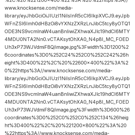
www.knocksense.com/media-
library/eyJhbGciOiJIUzI1NiIsInR5cCI6IkpXVCJ9.eyJpb
WFnZSI6Imh0dHBzOi8vYXNzZXRzLnJibC5tcy8yOTQ1
ODE3NS9vcmlnaW4uanBnIiwiZXhwaXJlc19hdCI6MTY
4MDU0NTA2Nn0.vCTAKsytOhXA0_N4p8I_MC_FOED
Uh3xP73WJVdmiF8Q/image.jpg%3Fwidth%3D1200%2
6coordinates%3D0%252C24%252C0%252C242%26h
eight%3D400%22%2C%20%22600×400%22%3A%2
0%22https%3A//www.knocksense.com/media-
library/eyJhbGciOiJIUzI1NiIsInR5cCI6IkpXVCJ9.eyJpb
WFnZSI6Imh0dHBzOi8vYXNzZXRzLnJibC5tcy8yOTQ1
ODE3NS9vcmlnaW4uanBnIiwiZXhwaXJlc19hdCI6MTY
4MDU0NTA2Nn0.vCTAKsytOhXA0_N4p8I_MC_FOED
Uh3xP73WJVdmiF8Q/image.jpg%3Fwidth%3D600%26
coordinates%3D0%252C0%252C0%252C134%26heig
ht%3D400%22%2C%20%221200×800%22%3A%20
%22https%3A//www.knocksense.com/media-