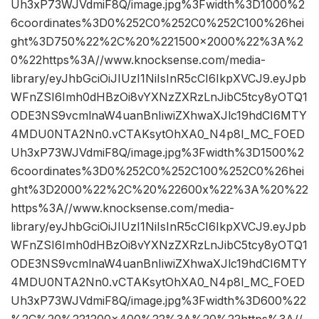
Uh3xP73WJVdmiF8Q/image.jpg%3Fwidth%3D1000%2
6coordinates%3D0%252C0%252C0%252C100%26hei
ght%3D750%22%2C%20%221500×2000%22%3A%2
0%22https%3A//www.knocksense.com/media-
library/eyJhbGciOiJIUzI1NiIsInR5cCI6IkpXVCJ9.eyJpb
WFnZSI6Imh0dHBzOi8vYXNzZXRzLnJibC5tcy8yOTQ1
ODE3NS9vcmlnaW4uanBnIiwiZXhwaXJlc19hdCI6MTY
4MDU0NTA2Nn0.vCTAKsytOhXA0_N4p8I_MC_FOED
Uh3xP73WJVdmiF8Q/image.jpg%3Fwidth%3D1500%2
6coordinates%3D0%252C0%252C100%252C0%26hei
ght%3D2000%22%2C%20%22600x%22%3A%20%22
https%3A//www.knocksense.com/media-
library/eyJhbGciOiJIUzI1NiIsInR5cCI6IkpXVCJ9.eyJpb
WFnZSI6Imh0dHBzOi8vYXNzZXRzLnJibC5tcy8yOTQ1
ODE3NS9vcmlnaW4uanBnIiwiZXhwaXJlc19hdCI6MTY
4MDU0NTA2Nn0.vCTAKsytOhXA0_N4p8I_MC_FOED
Uh3xP73WJVdmiF8Q/image.jpg%3Fwidth%3D600%22
%2C%20%221200×400%22%3A%20%22https%3A//