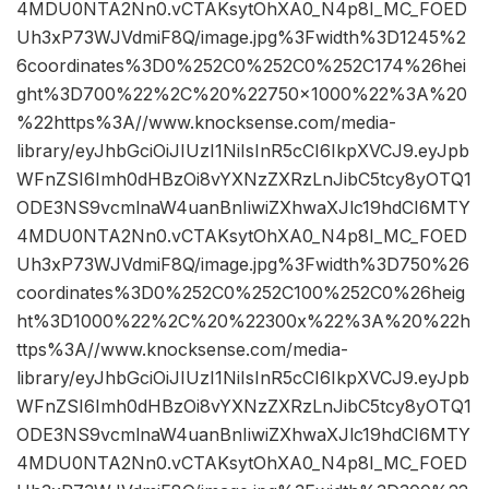
4MDU0NTA2Nn0.vCTAKsytOhXA0_N4p8I_MC_FOED
Uh3xP73WJVdmiF8Q/image.jpg%3Fwidth%3D1245%2
6coordinates%3D0%252C0%252C0%252C174%26hei
ght%3D700%22%2C%20%22750×1000%22%3A%20
%22https%3A//www.knocksense.com/media-
library/eyJhbGciOiJIUzI1NiIsInR5cCI6IkpXVCJ9.eyJpb
WFnZSI6Imh0dHBzOi8vYXNzZXRzLnJibC5tcy8yOTQ1
ODE3NS9vcmlnaW4uanBnIiwiZXhwaXJlc19hdCI6MTY
4MDU0NTA2Nn0.vCTAKsytOhXA0_N4p8I_MC_FOED
Uh3xP73WJVdmiF8Q/image.jpg%3Fwidth%3D750%26
coordinates%3D0%252C0%252C100%252C0%26heig
ht%3D1000%22%2C%20%22300x%22%3A%20%22h
ttps%3A//www.knocksense.com/media-
library/eyJhbGciOiJIUzI1NiIsInR5cCI6IkpXVCJ9.eyJpb
WFnZSI6Imh0dHBzOi8vYXNzZXRzLnJibC5tcy8yOTQ1
ODE3NS9vcmlnaW4uanBnIiwiZXhwaXJlc19hdCI6MTY
4MDU0NTA2Nn0.vCTAKsytOhXA0_N4p8I_MC_FOED