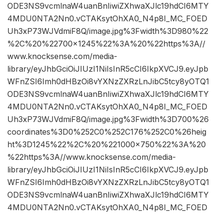
ODE3NS9vcmlnaW4uanBnIiwiZXhwaXJlc19hdCI6MTY
4MDU0NTA2Nn0.vCTAKsytOhXA0_N4p8I_MC_FOED
Uh3xP73WJVdmiF8Q/image.jpg%3Fwidth%3D980%22
%2C%20%22700×1245%22%3A%20%22https%3A//
www.knocksense.com/media-
library/eyJhbGciOiJIUzI1NiIsInR5cCI6IkpXVCJ9.eyJpb
WFnZSI6Imh0dHBzOi8vYXNzZXRzLnJibC5tcy8yOTQ1
ODE3NS9vcmlnaW4uanBnIiwiZXhwaXJlc19hdCI6MTY
4MDU0NTA2Nn0.vCTAKsytOhXA0_N4p8I_MC_FOED
Uh3xP73WJVdmiF8Q/image.jpg%3Fwidth%3D700%26
coordinates%3D0%252C0%252C176%252C0%26heig
ht%3D1245%22%2C%20%221000×750%22%3A%20
%22https%3A//www.knocksense.com/media-
library/eyJhbGciOiJIUzI1NiIsInR5cCI6IkpXVCJ9.eyJpb
WFnZSI6Imh0dHBzOi8vYXNzZXRzLnJibC5tcy8yOTQ1
ODE3NS9vcmlnaW4uanBnIiwiZXhwaXJlc19hdCI6MTY
4MDU0NTA2Nn0.vCTAKsytOhXA0_N4p8I_MC_FOED