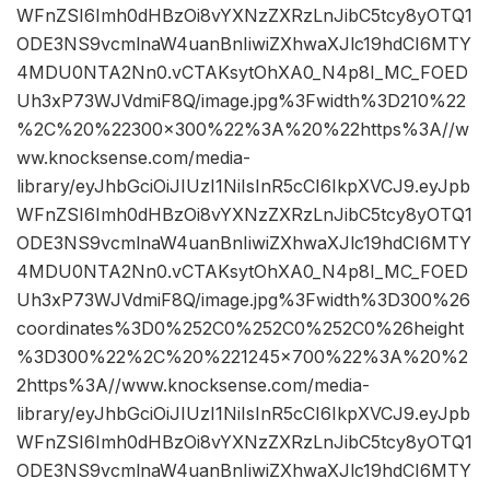
WFnZSI6Imh0dHBzOi8vYXNzZXRzLnJibC5tcy8yOTQ1
ODE3NS9vcmlnaW4uanBnIiwiZXhwaXJlc19hdCI6MTY
4MDU0NTA2Nn0.vCTAKsytOhXA0_N4p8I_MC_FOED
Uh3xP73WJVdmiF8Q/image.jpg%3Fwidth%3D210%22
%2C%20%22300×300%22%3A%20%22https%3A//w
ww.knocksense.com/media-
library/eyJhbGciOiJIUzI1NiIsInR5cCI6IkpXVCJ9.eyJpb
WFnZSI6Imh0dHBzOi8vYXNzZXRzLnJibC5tcy8yOTQ1
ODE3NS9vcmlnaW4uanBnIiwiZXhwaXJlc19hdCI6MTY
4MDU0NTA2Nn0.vCTAKsytOhXA0_N4p8I_MC_FOED
Uh3xP73WJVdmiF8Q/image.jpg%3Fwidth%3D300%26
coordinates%3D0%252C0%252C0%252C0%26height
%3D300%22%2C%20%221245×700%22%3A%20%2
2https%3A//www.knocksense.com/media-
library/eyJhbGciOiJIUzI1NiIsInR5cCI6IkpXVCJ9.eyJpb
WFnZSI6Imh0dHBzOi8vYXNzZXRzLnJibC5tcy8yOTQ1
ODE3NS9vcmlnaW4uanBnIiwiZXhwaXJlc19hdCI6MTY