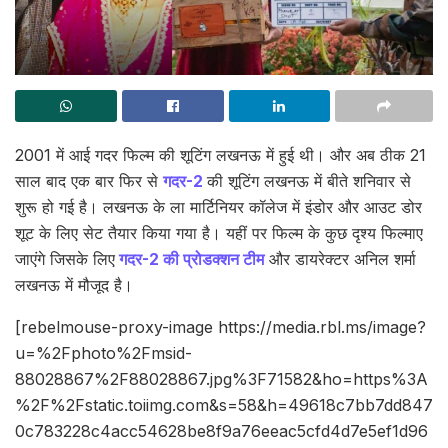
2001 में आई गदर फिल्म की शूटिंग लखनऊ में हुई थी। और अब ठीक 21
साल बाद एक बार फिर से
गदर-2
की शूटिंग लखनऊ में बीते शनिवार से
शुरू हो गई है। लखनऊ के ला मार्टिनियर कॉलेज में इंडोर और आउट डोर
शूट के लिए सेट तैयार किया गया है। यहीं पर फिल्म के कुछ दृश्य फिल्माए
जाएंगे जिसके लिए
गदर-2 की प्रोडक्शन टीम
और डायरेक्टर अनिल शर्मा
लखनऊ में मौजूद है।
[rebelmouse-proxy-image https://media.rbl.ms/image?
u=%2Fphoto%2Fmsid-
88028867%2F88028867.jpg%3F71582&ho=https%3A
%2F%2Fstatic.toiimg.com&s=58&h=49618c7bb7dd847
0c783228c4acc54628be8f9a76eeac5cfd4d7e5ef1d96