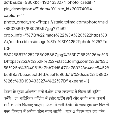
dc1b&size=980x&c=1904333274 photo_credit=””
pin_description=”” dam=”0″ site_id=20074994
caption=””
photo_credit_src=”https://static.toiimg.com/photo/msid
-88028867/88028867.jpg?71582″
crop_info=”%7B%22image%22%3A%20%22https%3
A//media.rbl.ms/image%3Fu%3D%252Fphoto%252Fm
sid-
88028867%252F88028867.jpg%253F71582%26ho%3
Dhttps%253A%252F%252Fstatic.toiimg.com%26s%3D
58%26h%3D49618c7bb7dd8470c783228c4acc54628
be8f9a76eeac5cfd4d7e5ef1d96dc1b%26size%3D980x
%26c%3D1904333274%22%7D” expand=1]
फिल्म के मुख्य अभिनेता सनी देओल आज लखनऊ में फिल्म की शूटिंग
करेंगे। ला मार्टिनियर कॉलेज में इंडोर शूटिंग होगी और उनके साथ उत्कर्ष
शर्मा के सीन फिल्माए जाएंगे। फिल्म में सनी देओल के साथ एक बार फिर से
मुख्य किरदार में अमीषा पटेल नजर आएंगी। गदर-2 फिल्म गदर एक प्रेम