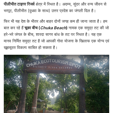
पीलीभीत टाइगर रिजर्व
क्षेत्र में स्थित है। अदम्य, सुंदर और वन्य जीवन से
भरपूर, पीलीभीत (दुधवा के साथ) उत्तर प्रदेश का जंगली दिल है।
फिर भी यह देश के भीतर और बाहर दोनों जगह कम ही जाना जाता है। हम
बात कर रहे हैं
चूका बीच (
Chuka Beach
)
नामक एक समुद्र तट की जो
हरे-भरे जंगल के बीच, शारदा सागर बांध के तट पर स्थित है। यह एक
मानव निर्मित समुद्र तट है जो आपकी गोवा योजना के खिलाफ एक योग्य एवं
खूबसूरत विकल्प साबित हो सकता है।