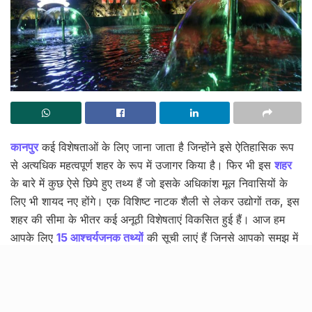
कानपुर
कई विशेषताओं के लिए जाना जाता है जिन्होंने इसे ऐतिहासिक रूप
से अत्यधिक महत्वपूर्ण शहर के रूप में उजागर किया है। फिर भी इस
शहर
के बारे में कुछ ऐसे छिपे हुए तथ्य हैं जो इसके अधिकांश मूल निवासियों के
लिए भी शायद नए होंगे। एक विशिष्ट नाटक शैली से लेकर उद्योगों तक, इस
शहर की सीमा के भीतर कई अनूठी विशेषताएं विकसित हुई हैं। आज हम
आपके लिए
15 आश्चर्यजनक तथ्यों
की सूची लाएं हैं जिनसे आपको समझ में
आ जाएगा कि कैसे
कानपुर शहर
अपनी आबादी की बदलती मानसिकता के
साथ कदम से कदम मिलाकर चलता आया है।
Tags:
~rmsc:rebelmouse-image:29543443