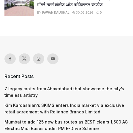
मॉडर्न गर्ल्स कॉलेज ऑफ प्रोफेशनल स्टडीज
BY
PAWAN KAUSHAL
30.03.2026
0
Recent Posts
7 legacy crafts from Ahmedabad that showcase the city’s
timeless artistry
Kim Kardashian’s SKIMS enters India market via exclusive
retail agreement with Reliance Brands Limited
Mumbai to add 125 new bus routes as BEST clears 1,500 AC
Electric Midi Buses under PM E-Drive Scheme