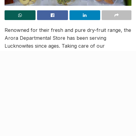
Renowned for their fresh and pure dry-fruit range, the
Arora Departmental Store has been serving
Lucknowites since ages. Taking care of our
fundamental necessities since 1998, the shop lies in
the heart of Gomti Nagar and is easily accessible.
If you’re tired of changing out of your PJs and
heading grumpily down to the nearest grocery store
for everyday shopping, here’s something for you. The
efficient folks at Arora can get groceries delivered at
your doorstep!
All daily needs sorted!
Residents of Gomti Nagar, no more venturing out