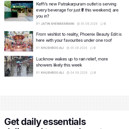
Keffi’s new Patrakarpuram outlet is serving
every beverage for just ₹8 this weekend; are
you in?
BY
JATIN SHEWARAMANI
05.08.2026
0
From wishlist to reality, Phoenix Beauty Edit is
here with your favourites under one roof
BY
KHUSHBOO ALI
05.08.2026
0
Lucknow wakes up to rain relief, more
showers likely this week
BY
KHUSHBOO ALI
04.08.2026
0
Get daily essentials