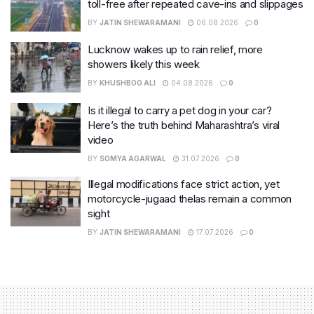
toll-free after repeated cave-ins and slippages
BY
JATIN SHEWARAMANI
06.08.2026
0
Lucknow wakes up to rain relief, more
showers likely this week
BY
KHUSHBOO ALI
04.08.2026
0
Is it illegal to carry a pet dog in your car?
Here’s the truth behind Maharashtra’s viral
video
BY
SOMYA AGARWAL
31.07.2026
0
Illegal modifications face strict action, yet
motorcycle-jugaad thelas remain a common
sight
BY
JATIN SHEWARAMANI
17.07.2026
0