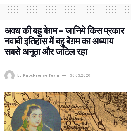
अवध की बहु बेग़म – जानिये किस प्रकार
नवाबी इतिहास में बहु बेग़म का अध्याय
सबसे अनूठा और जटिल रहा
by
Knocksense Team
30.03.2026