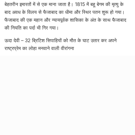
बेहतरीन इमारतों में से एक माना जाता है। 1815 में बहू बेगम की मृत्यु के
बाद अवध के विलय से फैजाबाद का धीमा और स्थिर पतन शुरू हो गया।
फैजाबाद की एक महान और न्यायपूर्वक शासिका के अंत के साथ फैजाबाद
की नियति का पर्दा भी गिर गया।
ऊदा देवी – 32 ब्रिटिश सिपाहियों को मौत के घाट उतार कर अपने
राष्ट्रप्रेम का लोहा मनवाने वाली वीरांगना
नंगेली – एक ऐसी बहादुर महिला जिसने कुप्रथा ‘ब्रेस्ट टैक्स’ से मुक्ति पाने
के लिए काटे थे अपने स्तन
लखनऊ की इन राजसी कोठियों का शहर के सांस्कृतिक और सियासी
इतिहास में अमिट योगदान रहा है
लक्ष्मणपुर से लखनऊ – जानिये नामों और उपाधियों के माध्यम से लखनऊ
का ऐतिहासिक सफर
Tags:
bahu begum
bahu begum awadh
bahu begum faizabad
begums of awadh