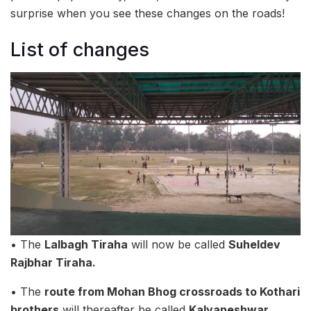
surprise when you see these changes on the roads!
List of changes
• The
Lalbagh Tiraha
will now be called
Suheldev
Rajbhar Tiraha.
• The
route from Mohan Bhog crossroads to Kothari
brothers
will thereafter be called
Kalyaneshwar