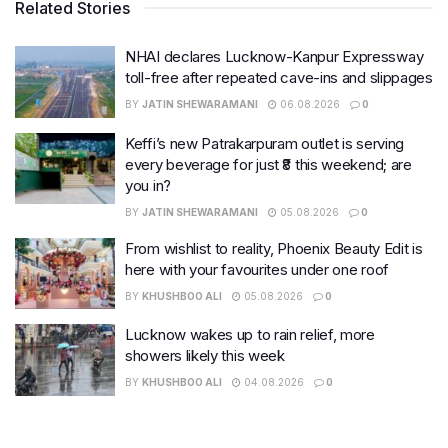
Related Stories
NHAI declares Lucknow-Kanpur Expressway
toll-free after repeated cave-ins and slippages
BY
JATIN SHEWARAMANI
06.08.2026
0
Keffi’s new Patrakarpuram outlet is serving
every beverage for just ₹8 this weekend; are
you in?
BY
JATIN SHEWARAMANI
05.08.2026
0
From wishlist to reality, Phoenix Beauty Edit is
here with your favourites under one roof
BY
KHUSHBOO ALI
05.08.2026
0
Lucknow wakes up to rain relief, more
showers likely this week
BY
KHUSHBOO ALI
04.08.2026
0