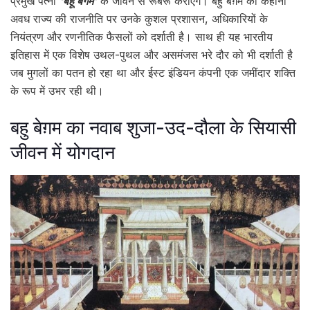
प्रमुख पत्नी
‘बहू बेगम’
के जीवन से रूबरू कराएँगे। बहु बेग़म की कहानी
अवध राज्य की राजनीति पर उनके कुशल प्रशासन, अधिकारियों के
नियंत्रण और रणनीतिक फैसलों को दर्शाती है। साथ ही यह भारतीय
इतिहास में एक विशेष उथल-पुथल और असमंजस भरे दौर को भी दर्शाती है
जब मुगलों का पतन हो रहा था और ईस्ट इंडियन कंपनी एक जमींदार शक्ति
के रूप में उभर रही थी।
बहु बेग़म का नवाब शुजा-उद-दौला के सियासी
जीवन में योगदान