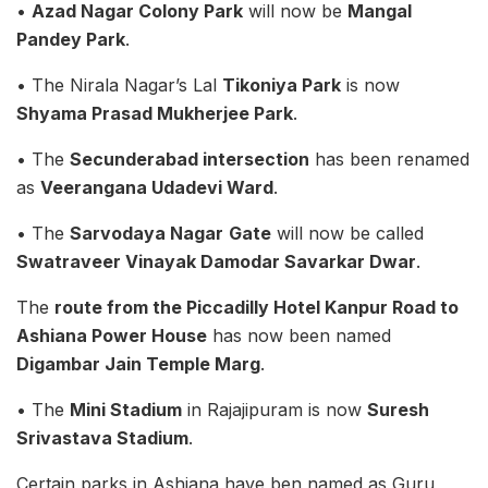
•
Azad Nagar Colony Park
will now be
Mangal
Pandey Park
.
• The Nirala Nagar’s Lal
Tikoniya Park
is now
Shyama Prasad Mukherjee Park
.
• The
Secunderabad intersection
has been renamed
as
Veerangana Udadevi Ward
.
• The
Sarvodaya Nagar
Gate
will now be called
Swatraveer Vinayak Damodar Savarkar Dwar
.
The
route from the Piccadilly Hotel Kanpur Road to
Ashiana Power House
has now been named
Digambar Jain Temple Marg
.
• The
Mini Stadium
in Rajajipuram is now
Suresh
Srivastava Stadium
.
Certain parks in Ashiana have ben named as Guru