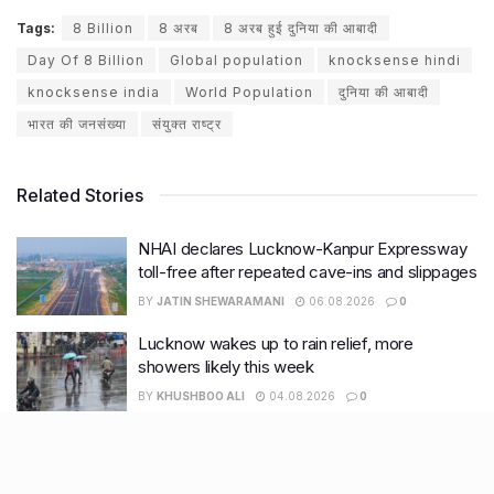
Tags:
8 Billion
8 अरब
8 अरब हुई दुनिया की आबादी
Day Of 8 Billion
Global population
knocksense hindi
knocksense india
World Population
दुनिया की आबादी
भारत की जनसंख्या
संयुक्त राष्ट्र
Related Stories
NHAI declares Lucknow-Kanpur Expressway
toll-free after repeated cave-ins and slippages
BY
JATIN SHEWARAMANI
06.08.2026
0
Lucknow wakes up to rain relief, more
showers likely this week
BY
KHUSHBOO ALI
04.08.2026
0
Is it illegal to carry a pet dog in your car?
Here’s the truth behind Maharashtra’s viral
video