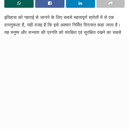
इतिहास को गहराई से जानने के लिए सबसे महत्वपूर्ण स्रोतों में से एक
वास्तुकला है, यही वजह है कि इसे अक्सर निर्मित विरासत कहा जाता है।
यह मनुष्य और सभ्यता की प्रगति को संरक्षित एवं सुरक्षित रखने का सबसे
पुरज़ोर तरीका है।
[rebelmouse-image 29568333 is_animated_gif=false
crop_info=”%7B%22image%22%3A%20%22https%3
A//assets.rbl.ms/29568333/origin.jpg%22%2C%20%22
thumbnails%22%3A%20%7B%22origin%22%3A%20
%22https%3A//assets.rbl.ms/29568333/origin.jpg%22
%2C%20%222000×1500%22%3A%20%22https%3A//
www.knocksense.com/media-
library/eyJhbGciOiJIUzI1NiIsInR5cCI6IkpXVCJ9.eyJpb
WFnZSI6Imh0dHBzOi8vYXNzZXRzLnJibC5tcy8yOTU
2ODMzMy9vcmlnaW4uanBnIiwiZXhwaXJlc19hdCI6M
TcwNDE5NDM2OH0.GCcxBcCXAELhQJlVfSZp3znAI