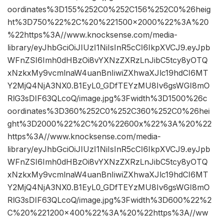
oordinates%3D155%252C0%252C156%252C0%26heig
ht%3D750%22%2C%20%221500×2000%22%3A%20
%22https%3A//www.knocksense.com/media-
library/eyJhbGciOiJIUzI1NiIsInR5cCI6IkpXVCJ9.eyJpb
WFnZSI6Imh0dHBzOi8vYXNzZXRzLnJibC5tcy8yOTQ
xNzkxMy9vcmlnaW4uanBnIiwiZXhwaXJlc19hdCI6MT
Y2MjQ4NjA3NX0.B1EyL0_GDfTEYzMU8Iv6gsWGI8mO
RlG3sDIF63QLcoQ/image.jpg%3Fwidth%3D1500%26c
oordinates%3D360%252C0%252C360%252C0%26hei
ght%3D2000%22%2C%20%22600x%22%3A%20%22
https%3A//www.knocksense.com/media-
library/eyJhbGciOiJIUzI1NiIsInR5cCI6IkpXVCJ9.eyJpb
WFnZSI6Imh0dHBzOi8vYXNzZXRzLnJibC5tcy8yOTQ
xNzkxMy9vcmlnaW4uanBnIiwiZXhwaXJlc19hdCI6MT
Y2MjQ4NjA3NX0.B1EyL0_GDfTEYzMU8Iv6gsWGI8mO
RlG3sDIF63QLcoQ/image.jpg%3Fwidth%3D600%22%2
C%20%221200×400%22%3A%20%22https%3A//ww