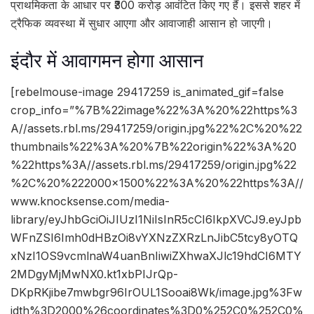
प्राथमिकता के आधार पर ₹300 करोड़ आवंटित किए गए हैं। इससे शहर में
ट्रैफिक व्यवस्था में सुधार आएगा और आवाजाही आसान हो जाएगी।
इंदौर में आवागमन होगा आसान
[rebelmouse-image 29417259 is_animated_gif=false
crop_info=”%7B%22image%22%3A%20%22https%3
A//assets.rbl.ms/29417259/origin.jpg%22%2C%20%22
thumbnails%22%3A%20%7B%22origin%22%3A%20
%22https%3A//assets.rbl.ms/29417259/origin.jpg%22
%2C%20%222000×1500%22%3A%20%22https%3A//
www.knocksense.com/media-
library/eyJhbGciOiJIUzI1NiIsInR5cCI6IkpXVCJ9.eyJpb
WFnZSI6Imh0dHBzOi8vYXNzZXRzLnJibC5tcy8yOTQ
xNzI1OS9vcmlnaW4uanBnIiwiZXhwaXJlc19hdCI6MTY
2MDgyMjMwNX0.kt1xbPIJrQp-
DKpRKjibe7mwbgr96IrOUL1Sooai8Wk/image.jpg%3Fw
idth%3D2000%26coordinates%3D0%252C0%252C0%