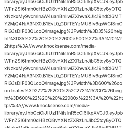
library/eyJhbGciOiJIUzI1NiIsInR5cCI6IkpXVCJ9.eyJpb
WFnZSI6Imh0dHBzOi8vYXNzZXRzLnJibC5tcy8yOTQ
xNzkxMy9vcmlnaW4uanBnIiwiZXhwaXJlc19hdCI6MT
Y2MjQ4NjA3NX0.B1EyL0_GDfTEYzMU8Iv6gsWGI8mO
RlG3sDIF63QLcoQ/image.jpg%3Fwidth%3D35%26heig
ht%3D35%22%2C%20%22600×600%22%3A%20%2
2https%3A//www.knocksense.com/media-
library/eyJhbGciOiJIUzI1NiIsInR5cCI6IkpXVCJ9.eyJpb
WFnZSI6Imh0dHBzOi8vYXNzZXRzLnJibC5tcy8yOTQ
xNzkxMy9vcmlnaW4uanBnIiwiZXhwaXJlc19hdCI6MT
Y2MjQ4NjA3NX0.B1EyL0_GDfTEYzMU8Iv6gsWGI8mO
RlG3sDIF63QLcoQ/image.jpg%3Fwidth%3D600%26co
ordinates%3D272%252C0%252C273%252C0%26heig
ht%3D600%22%2C%20%22980x%22%3A%20%22ht
tps%3A//www.knocksense.com/media-
library/eyJhbGciOiJIUzI1NiIsInR5cCI6IkpXVCJ9.eyJpb
WFnZSI6Imh0dHBzOi8vYXNzZXRzLnJibC5tcy8yOTQ
xNzkxMy9vcmlnaW4uanBnIiwiZXhwaXJlc19hdCI6MT