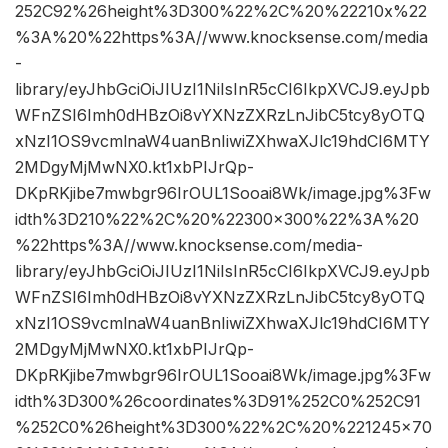
252C92%26height%3D300%22%2C%20%22210x%22
%3A%20%22https%3A//www.knocksense.com/media
-
library/eyJhbGciOiJIUzI1NiIsInR5cCI6IkpXVCJ9.eyJpb
WFnZSI6Imh0dHBzOi8vYXNzZXRzLnJibC5tcy8yOTQ
xNzI1OS9vcmlnaW4uanBnIiwiZXhwaXJlc19hdCI6MTY
2MDgyMjMwNX0.kt1xbPIJrQp-
DKpRKjibe7mwbgr96IrOUL1Sooai8Wk/image.jpg%3Fw
idth%3D210%22%2C%20%22300×300%22%3A%20
%22https%3A//www.knocksense.com/media-
library/eyJhbGciOiJIUzI1NiIsInR5cCI6IkpXVCJ9.eyJpb
WFnZSI6Imh0dHBzOi8vYXNzZXRzLnJibC5tcy8yOTQ
xNzI1OS9vcmlnaW4uanBnIiwiZXhwaXJlc19hdCI6MTY
2MDgyMjMwNX0.kt1xbPIJrQp-
DKpRKjibe7mwbgr96IrOUL1Sooai8Wk/image.jpg%3Fw
idth%3D300%26coordinates%3D91%252C0%252C91
%252C0%26height%3D300%22%2C%20%221245×70