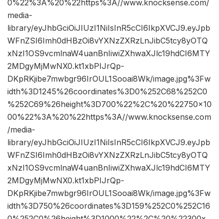
0%22%3A%20%22https%3A//www.knocksense.com/
media-
library/eyJhbGciOiJIUzI1NiIsInR5cCI6IkpXVCJ9.eyJpb
WFnZSI6Imh0dHBzOi8vYXNzZXRzLnJibC5tcy8yOTQ
xNzI1OS9vcmlnaW4uanBnIiwiZXhwaXJlc19hdCI6MTY
2MDgyMjMwNX0.kt1xbPIJrQp-
DKpRKjibe7mwbgr96IrOUL1Sooai8Wk/image.jpg%3Fw
idth%3D1245%26coordinates%3D0%252C68%252C0
%252C69%26height%3D700%22%2C%20%22750×10
00%22%3A%20%22https%3A//www.knocksense.com
/media-
library/eyJhbGciOiJIUzI1NiIsInR5cCI6IkpXVCJ9.eyJpb
WFnZSI6Imh0dHBzOi8vYXNzZXRzLnJibC5tcy8yOTQ
xNzI1OS9vcmlnaW4uanBnIiwiZXhwaXJlc19hdCI6MTY
2MDgyMjMwNX0.kt1xbPIJrQp-
DKpRKjibe7mwbgr96IrOUL1Sooai8Wk/image.jpg%3Fw
idth%3D750%26coordinates%3D159%252C0%252C16
0%252C0%26height%3D1000%22%2C%20%22300x