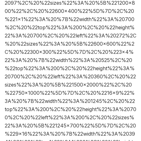
2097%2C%20%22sizes%22%3A%20%5B%221200×8
00%22%2C%20%22600×400%22%5D%7D%2C%20
%221×1%22%3A%20%7B%22width%22%3A%20700
%2C%20%22top%22%3A%200%2C%20%22height%
22%3A%20700%2C%20%22left%22%3A%20272%2C
%20%22sizes%22%3A%20%5B%22600×600%22%2
C%20%22300×300%22%5D%7D%2C%20%223×4%
22%3A%20%7B%22width%22%3A%20525%2C%20
%22top%22%3A%200%2C%20%22height%22%3A%
20700%2C%20%22left%22%3A%20360%2C%20%22
sizes%22%3A%20%5B%221500×2000%22%2C%20
%22750×1000%22%5D%7D%2C%20%2216×9%22%
3A%20%7B%22width%22%3A%201245%2C%20%22
top%22%3A%200%2C%20%22height%22%3A%2070
0%2C%20%22left%22%3A%200%2C%20%22sizes%
22%3A%20%5B%221245×700%22%5D%7D%2C%20
%229×16%22%3A%20%7B%22width%22%3A%2039