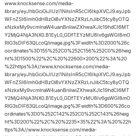
www.knocksense.com/media-
library/eyJhbGciOiJIUzI1NiIsInR5cCI6IkpXVCJ9.eyJpb
WFnZSI6Imh0dHBzOi8vYXNzZXRzLnJibC5tcy8yOTQ
xNzkxMy9vcmlnaW4uanBnIiwiZXhwaXJlc19hdCI6MT
Y2MjQ4NjA3NX0.B1EyL0_GDfTEYzMU8Iv6gsWGI8mO
RlG3sDIF63QLcoQ/image.jpg%3Fwidth%3D2000%26c
oordinates%3D155%252C0%252C156%252C0%26heig
ht%3D1500%22%2C%20%22600×200%22%3A%20
%22https%3A//www.knocksense.com/media-
library/eyJhbGciOiJIUzI1NiIsInR5cCI6IkpXVCJ9.eyJpb
WFnZSI6Imh0dHBzOi8vYXNzZXRzLnJibC5tcy8yOTQ
xNzkxMy9vcmlnaW4uanBnIiwiZXhwaXJlc19hdCI6MT
Y2MjQ4NjA3NX0.B1EyL0_GDfTEYzMU8Iv6gsWGI8mO
RlG3sDIF63QLcoQ/image.jpg%3Fwidth%3D600%26co
ordinates%3D0%252C142%252C0%252C143%26heig
ht%3D200%22%2C%20%2235×35%22%3A%20%22h
ttps%3A//www.knocksense.com/media-