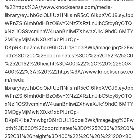
%22https%3A//www.knocksense.com/media-
library/eyJhbGciOiJIUzI1NiIsInR5cCI6IkpXVCJ9.eyJpb
WFnZSI6Imh0dHBzOi8vYXNzZXRzLnJibC5tcy8yOTQ
xNzI1OS9vcmlnaW4uanBnIiwiZXhwaXJlc19hdCI6MTY
2MDgyMjMwNX0.kt1xbPIJrQp-
DKpRKjibe7mwbgr96IrOUL1Sooai8Wk/image.jpg%3Fw
idth%3D1200%26coordinates%3D0%252C152%252C0
%252C152%26height%3D400%22%2C%20%22600×
400%22%3A%20%22https%3A//www.knocksense.co
m/media-
library/eyJhbGciOiJIUzI1NiIsInR5cCI6IkpXVCJ9.eyJpb
WFnZSI6Imh0dHBzOi8vYXNzZXRzLnJibC5tcy8yOTQ
xNzI1OS9vcmlnaW4uanBnIiwiZXhwaXJlc19hdCI6MTY
2MDgyMjMwNX0.kt1xbPIJrQp-
DKpRKjibe7mwbgr96IrOUL1Sooai8Wk/image.jpg%3Fw
idth%3D600%26coordinates%3D0%252C30%252C0%
252C31%26height%3D400%22%2C%20%221200×80