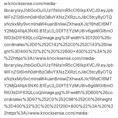
w.knocksense.com/media-
library/eyJhbGciOiJIUzI1NiIsInR5cCI6IkpXVCJ9.eyJpb
WFnZSI6Imh0dHBzOi8vYXNzZXRzLnJibC5tcy8yOTQ
xNzkxMy9vcmlnaW4uanBnIiwiZXhwaXJlc19hdCI6MT
Y2MjQ4NjA3NX0.B1EyL0_GDfTEYzMU8Iv6gsWGI8mO
RlG3sDIF63QLcoQ/image.jpg%3Fwidth%3D1200%26c
oordinates%3D0%252C142%252C0%252C143%26hei
ght%3D400%22%2C%20%22600×400%22%3A%20
%22https%3A//www.knocksense.com/media-
library/eyJhbGciOiJIUzI1NiIsInR5cCI6IkpXVCJ9.eyJpb
WFnZSI6Imh0dHBzOi8vYXNzZXRzLnJibC5tcy8yOTQ
xNzkxMy9vcmlnaW4uanBnIiwiZXhwaXJlc19hdCI6MT
Y2MjQ4NjA3NX0.B1EyL0_GDfTEYzMU8Iv6gsWGI8mO
RlG3sDIF63QLcoQ/image.jpg%3Fwidth%3D600%26co
ordinates%3D97%252C0%252C98%252C0%26height
%3D400%22%2C%20%221200×800%22%3A%20%2
2https%3A//www.knocksense.com/media-