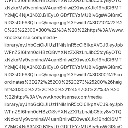
WFnZSI6Imh0dHBzOi8vYXNzZXRzLnJibC5tcy8yOTQ
xNzkxMy9vcmlnaW4uanBnIiwiZXhwaXJlc19hdCI6MT
Y2MjQ4NjA3NX0.B1EyL0_GDfTEYzMU8Iv6gsWGI8mO
RlG3sDIF63QLcoQ/image.jpg%3Fwidth%3D210%22%2
C%20%22300×300%22%3A%20%22https%3A//www.
knocksense.com/media-
library/eyJhbGciOiJIUzI1NiIsInR5cCI6IkpXVCJ9.eyJpb
WFnZSI6Imh0dHBzOi8vYXNzZXRzLnJibC5tcy8yOTQ
xNzkxMy9vcmlnaW4uanBnIiwiZXhwaXJlc19hdCI6MT
Y2MjQ4NjA3NX0.B1EyL0_GDfTEYzMU8Iv6gsWGI8mO
RlG3sDIF63QLcoQ/image.jpg%3Fwidth%3D300%26co
ordinates%3D272%252C0%252C273%252C0%26heig
ht%3D300%22%2C%20%221245×700%22%3A%20
%22https%3A//www.knocksense.com/media-
library/eyJhbGciOiJIUzI1NiIsInR5cCI6IkpXVCJ9.eyJpb
WFnZSI6Imh0dHBzOi8vYXNzZXRzLnJibC5tcy8yOTQ
xNzkxMy9vcmlnaW4uanBnIiwiZXhwaXJlc19hdCI6MT
Y2MjQ4NjA3NX0.B1EyL0_GDfTEYzMU8Iv6gsWGI8mO