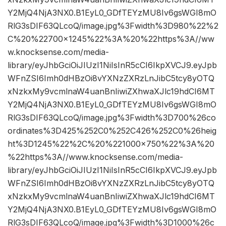
Y2MjQ4NjA3NX0.B1EyL0_GDfTEYzMU8Iv6gsWGI8mO
RlG3sDIF63QLcoQ/image.jpg%3Fwidth%3D980%22%2
C%20%22700×1245%22%3A%20%22https%3A//ww
w.knocksense.com/media-
library/eyJhbGciOiJIUzI1NiIsInR5cCI6IkpXVCJ9.eyJpb
WFnZSI6Imh0dHBzOi8vYXNzZXRzLnJibC5tcy8yOTQ
xNzkxMy9vcmlnaW4uanBnIiwiZXhwaXJlc19hdCI6MT
Y2MjQ4NjA3NX0.B1EyL0_GDfTEYzMU8Iv6gsWGI8mO
RlG3sDIF63QLcoQ/image.jpg%3Fwidth%3D700%26co
ordinates%3D425%252C0%252C426%252C0%26heig
ht%3D1245%22%2C%20%221000×750%22%3A%20
%22https%3A//www.knocksense.com/media-
library/eyJhbGciOiJIUzI1NiIsInR5cCI6IkpXVCJ9.eyJpb
WFnZSI6Imh0dHBzOi8vYXNzZXRzLnJibC5tcy8yOTQ
xNzkxMy9vcmlnaW4uanBnIiwiZXhwaXJlc19hdCI6MT
Y2MjQ4NjA3NX0.B1EyL0_GDfTEYzMU8Iv6gsWGI8mO
RlG3sDIF63QLcoQ/image.jpg%3Fwidth%3D1000%26c