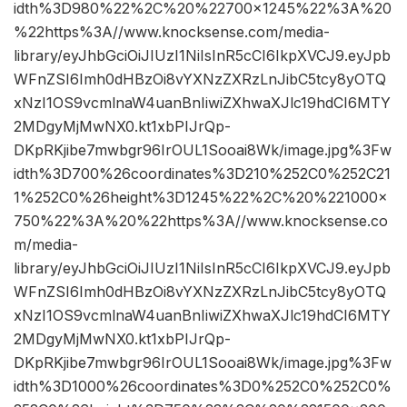
idth%3D980%22%2C%20%22700×1245%22%3A%20
%22https%3A//www.knocksense.com/media-
library/eyJhbGciOiJIUzI1NiIsInR5cCI6IkpXVCJ9.eyJpb
WFnZSI6Imh0dHBzOi8vYXNzZXRzLnJibC5tcy8yOTQ
xNzI1OS9vcmlnaW4uanBnIiwiZXhwaXJlc19hdCI6MTY
2MDgyMjMwNX0.kt1xbPIJrQp-
DKpRKjibe7mwbgr96IrOUL1Sooai8Wk/image.jpg%3Fw
idth%3D700%26coordinates%3D210%252C0%252C21
1%252C0%26height%3D1245%22%2C%20%221000×
750%22%3A%20%22https%3A//www.knocksense.co
m/media-
library/eyJhbGciOiJIUzI1NiIsInR5cCI6IkpXVCJ9.eyJpb
WFnZSI6Imh0dHBzOi8vYXNzZXRzLnJibC5tcy8yOTQ
xNzI1OS9vcmlnaW4uanBnIiwiZXhwaXJlc19hdCI6MTY
2MDgyMjMwNX0.kt1xbPIJrQp-
DKpRKjibe7mwbgr96IrOUL1Sooai8Wk/image.jpg%3Fw
idth%3D1000%26coordinates%3D0%252C0%252C0%