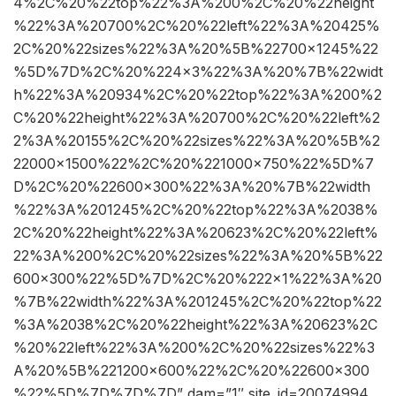
4%2C%20%22top%22%3A%200%2C%20%22height
%22%3A%20700%2C%20%22left%22%3A%20425%
2C%20%22sizes%22%3A%20%5B%22700×1245%22
%5D%7D%2C%20%224×3%22%3A%20%7B%22widt
h%22%3A%20934%2C%20%22top%22%3A%200%2
C%20%22height%22%3A%20700%2C%20%22left%2
2%3A%20155%2C%20%22sizes%22%3A%20%5B%2
22000×1500%22%2C%20%221000×750%22%5D%7
D%2C%20%22600×300%22%3A%20%7B%22width
%22%3A%201245%2C%20%22top%22%3A%2038%
2C%20%22height%22%3A%20623%2C%20%22left%
22%3A%200%2C%20%22sizes%22%3A%20%5B%22
600×300%22%5D%7D%2C%20%222×1%22%3A%20
%7B%22width%22%3A%201245%2C%20%22top%22
%3A%2038%2C%20%22height%22%3A%20623%2C
%20%22left%22%3A%200%2C%20%22sizes%22%3
A%20%5B%221200×600%22%2C%20%22600×300
%22%5D%7D%7D%7D” dam=”1″ site_id=20074994