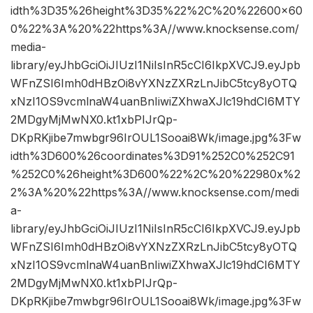
idth%3D35%26height%3D35%22%2C%20%22600×60
0%22%3A%20%22https%3A//www.knocksense.com/
media-
library/eyJhbGciOiJIUzI1NiIsInR5cCI6IkpXVCJ9.eyJpb
WFnZSI6Imh0dHBzOi8vYXNzZXRzLnJibC5tcy8yOTQ
xNzI1OS9vcmlnaW4uanBnIiwiZXhwaXJlc19hdCI6MTY
2MDgyMjMwNX0.kt1xbPIJrQp-
DKpRKjibe7mwbgr96IrOUL1Sooai8Wk/image.jpg%3Fw
idth%3D600%26coordinates%3D91%252C0%252C91
%252C0%26height%3D600%22%2C%20%22980x%2
2%3A%20%22https%3A//www.knocksense.com/medi
a-
library/eyJhbGciOiJIUzI1NiIsInR5cCI6IkpXVCJ9.eyJpb
WFnZSI6Imh0dHBzOi8vYXNzZXRzLnJibC5tcy8yOTQ
xNzI1OS9vcmlnaW4uanBnIiwiZXhwaXJlc19hdCI6MTY
2MDgyMjMwNX0.kt1xbPIJrQp-
DKpRKjibe7mwbgr96IrOUL1Sooai8Wk/image.jpg%3Fw