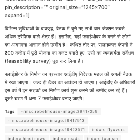
pin_description=”” original_size=”1245×700″
expand=1]
विभिन्न सुविधाओं के बावजूद, बैठक में चुने गए सभी चार जंक्शन सबसे
अधिक ट्रैफिक वाले क्षेत्र हैं। इसलिए, यहां फ्लाईओवर के बनने से लोगों
का आवगमना आसान होने उम्मीद है। कथित तौर पर, सलाहकार कंपनी ने
₹300 करोड़ में पूरी योजना का बजट बनाते हुए, उसी का व्यवहार्यता सर्वेक्षण
(feasablility survey) पूरा कर लिया है।
फ्लाईओवर के निर्माण का प्रस्ताव आईडीए निदेशक मंडल की अगली बैठक
में रखा जाएगा। जल्द ही टेंडर का आवंटन हो जाएगा। आईडीए के अधिकारी
इस वर्ष में इन सड़कों का निर्माण कार्य शुरू करने की उम्मीद कर रहे हैं।
दूसरे चरण में अन्य 7 फ्लाईओवर बनाए जाएंगे।
Tags:
~rmsc:rebelmouse-image:29417259
~rmsc:rebelmouse-image:29417913
~rmsc:rebelmouse-image:29423571
indore flyovers
indore hindi news
indore roads
indore tourism