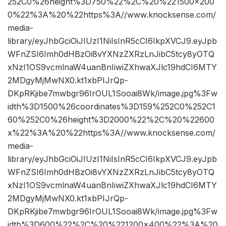
252C0%26height%3D750%22%2C%20%221500×200
0%22%3A%20%22https%3A//www.knocksense.com/
media-
library/eyJhbGciOiJIUzI1NiIsInR5cCI6IkpXVCJ9.eyJpb
WFnZSI6Imh0dHBzOi8vYXNzZXRzLnJibC5tcy8yOTQ
xNzI1OS9vcmlnaW4uanBnIiwiZXhwaXJlc19hdCI6MTY
2MDgyMjMwNX0.kt1xbPIJrQp-
DKpRKjibe7mwbgr96IrOUL1Sooai8Wk/image.jpg%3Fw
idth%3D1500%26coordinates%3D159%252C0%252C1
60%252C0%26height%3D2000%22%2C%20%22600
x%22%3A%20%22https%3A//www.knocksense.com/
media-
library/eyJhbGciOiJIUzI1NiIsInR5cCI6IkpXVCJ9.eyJpb
WFnZSI6Imh0dHBzOi8vYXNzZXRzLnJibC5tcy8yOTQ
xNzI1OS9vcmlnaW4uanBnIiwiZXhwaXJlc19hdCI6MTY
2MDgyMjMwNX0.kt1xbPIJrQp-
DKpRKjibe7mwbgr96IrOUL1Sooai8Wk/image.jpg%3Fw
idth%3D600%22%2C%20%221200×400%22%3A%20