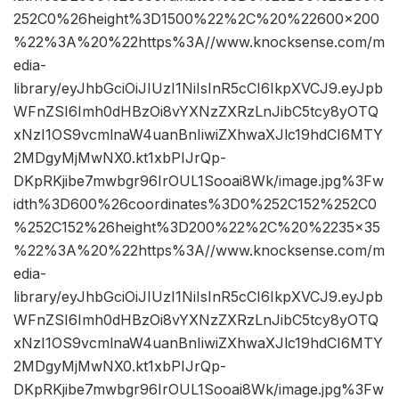
252C0%26height%3D1500%22%2C%20%22600×200
%22%3A%20%22https%3A//www.knocksense.com/m
edia-
library/eyJhbGciOiJIUzI1NiIsInR5cCI6IkpXVCJ9.eyJpb
WFnZSI6Imh0dHBzOi8vYXNzZXRzLnJibC5tcy8yOTQ
xNzI1OS9vcmlnaW4uanBnIiwiZXhwaXJlc19hdCI6MTY
2MDgyMjMwNX0.kt1xbPIJrQp-
DKpRKjibe7mwbgr96IrOUL1Sooai8Wk/image.jpg%3Fw
idth%3D600%26coordinates%3D0%252C152%252C0
%252C152%26height%3D200%22%2C%20%2235×35
%22%3A%20%22https%3A//www.knocksense.com/m
edia-
library/eyJhbGciOiJIUzI1NiIsInR5cCI6IkpXVCJ9.eyJpb
WFnZSI6Imh0dHBzOi8vYXNzZXRzLnJibC5tcy8yOTQ
xNzI1OS9vcmlnaW4uanBnIiwiZXhwaXJlc19hdCI6MTY
2MDgyMjMwNX0.kt1xbPIJrQp-
DKpRKjibe7mwbgr96IrOUL1Sooai8Wk/image.jpg%3Fw