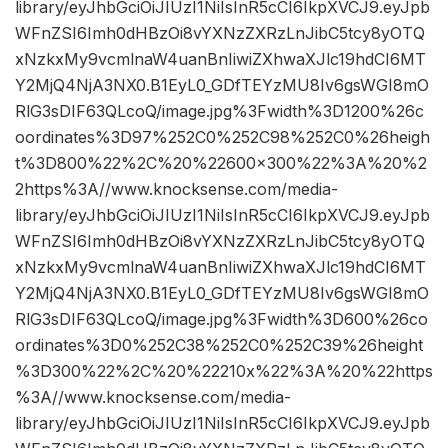
library/eyJhbGciOiJIUzI1NiIsInR5cCI6IkpXVCJ9.eyJpb
WFnZSI6Imh0dHBzOi8vYXNzZXRzLnJibC5tcy8yOTQ
xNzkxMy9vcmlnaW4uanBnIiwiZXhwaXJlc19hdCI6MT
Y2MjQ4NjA3NX0.B1EyL0_GDfTEYzMU8Iv6gsWGI8mO
RlG3sDIF63QLcoQ/image.jpg%3Fwidth%3D1200%26c
oordinates%3D97%252C0%252C98%252C0%26heigh
t%3D800%22%2C%20%22600×300%22%3A%20%2
2https%3A//www.knocksense.com/media-
library/eyJhbGciOiJIUzI1NiIsInR5cCI6IkpXVCJ9.eyJpb
WFnZSI6Imh0dHBzOi8vYXNzZXRzLnJibC5tcy8yOTQ
xNzkxMy9vcmlnaW4uanBnIiwiZXhwaXJlc19hdCI6MT
Y2MjQ4NjA3NX0.B1EyL0_GDfTEYzMU8Iv6gsWGI8mO
RlG3sDIF63QLcoQ/image.jpg%3Fwidth%3D600%26co
ordinates%3D0%252C38%252C0%252C39%26height
%3D300%22%2C%20%22210x%22%3A%20%22https
%3A//www.knocksense.com/media-
library/eyJhbGciOiJIUzI1NiIsInR5cCI6IkpXVCJ9.eyJpb