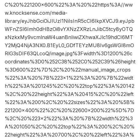
C%20%221200×600%22%3A%20%22https%3A//ww
w.knocksense.com/media-
library/eyJhbGciOiJIUzI1NiIsInR5cCI6IkpXVCJ9.eyJpb
WFnZSI6Imh0dHBzOi8vYXNzZXRzLnJibC5tcy8yOTQ
xNzkxMy9vcmlnaW4uanBnIiwiZXhwaXJlc19hdCI6MT
Y2MjQ4NjA3NX0.B1EyL0_GDfTEYzMU8Iv6gsWGI8mO
RlG3sDIF63QLcoQ/image.jpg%3Fwidth%3D1200%26c
oordinates%3D0%252C38%252C0%252C39%26height
%3D600%22%7D%2C%20%22manual_image_crops
%22%3A%20%7B%223×1%22%3A%20%7B%22widt
h%22%3A%201245%2C%20%22top%22%3A%20142
%2C%20%22height%22%3A%20415%2C%20%22left
%22%3A%200%2C%20%22sizes%22%3A%20%5B%
221200×400%22%2C%20%22600×200%22%5D%7D
%2C%20%223×2%22%3A%20%7B%22width%22%3
A%201050%2C%20%22top%22%3A%200%2C%20%
22height%22%3A%20700%2C%20%22left%22%3A%