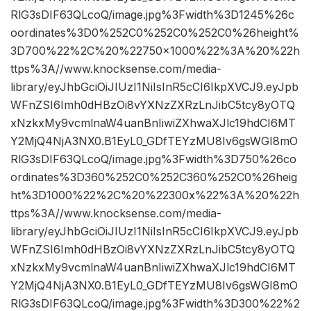
RlG3sDIF63QLcoQ/image.jpg%3Fwidth%3D1245%26c
oordinates%3D0%252C0%252C0%252C0%26height%
3D700%22%2C%20%22750×1000%22%3A%20%22h
ttps%3A//www.knocksense.com/media-
library/eyJhbGciOiJIUzI1NiIsInR5cCI6IkpXVCJ9.eyJpb
WFnZSI6Imh0dHBzOi8vYXNzZXRzLnJibC5tcy8yOTQ
xNzkxMy9vcmlnaW4uanBnIiwiZXhwaXJlc19hdCI6MT
Y2MjQ4NjA3NX0.B1EyL0_GDfTEYzMU8Iv6gsWGI8mO
RlG3sDIF63QLcoQ/image.jpg%3Fwidth%3D750%26co
ordinates%3D360%252C0%252C360%252C0%26heig
ht%3D1000%22%2C%20%22300x%22%3A%20%22h
ttps%3A//www.knocksense.com/media-
library/eyJhbGciOiJIUzI1NiIsInR5cCI6IkpXVCJ9.eyJpb
WFnZSI6Imh0dHBzOi8vYXNzZXRzLnJibC5tcy8yOTQ
xNzkxMy9vcmlnaW4uanBnIiwiZXhwaXJlc19hdCI6MT
Y2MjQ4NjA3NX0.B1EyL0_GDfTEYzMU8Iv6gsWGI8mO
RlG3sDIF63QLcoQ/image.jpg%3Fwidth%3D300%22%2