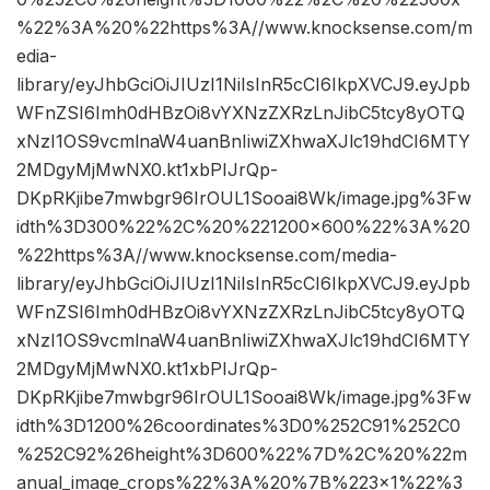
%22%3A%20%22https%3A//www.knocksense.com/m
edia-
library/eyJhbGciOiJIUzI1NiIsInR5cCI6IkpXVCJ9.eyJpb
WFnZSI6Imh0dHBzOi8vYXNzZXRzLnJibC5tcy8yOTQ
xNzI1OS9vcmlnaW4uanBnIiwiZXhwaXJlc19hdCI6MTY
2MDgyMjMwNX0.kt1xbPIJrQp-
DKpRKjibe7mwbgr96IrOUL1Sooai8Wk/image.jpg%3Fw
idth%3D300%22%2C%20%221200×600%22%3A%20
%22https%3A//www.knocksense.com/media-
library/eyJhbGciOiJIUzI1NiIsInR5cCI6IkpXVCJ9.eyJpb
WFnZSI6Imh0dHBzOi8vYXNzZXRzLnJibC5tcy8yOTQ
xNzI1OS9vcmlnaW4uanBnIiwiZXhwaXJlc19hdCI6MTY
2MDgyMjMwNX0.kt1xbPIJrQp-
DKpRKjibe7mwbgr96IrOUL1Sooai8Wk/image.jpg%3Fw
idth%3D1200%26coordinates%3D0%252C91%252C0
%252C92%26height%3D600%22%7D%2C%20%22m
anual_image_crops%22%3A%20%7B%223×1%22%3