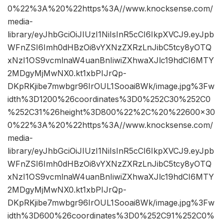
0%22%3A%20%22https%3A//www.knocksense.com/
media-
library/eyJhbGciOiJIUzI1NiIsInR5cCI6IkpXVCJ9.eyJpb
WFnZSI6Imh0dHBzOi8vYXNzZXRzLnJibC5tcy8yOTQ
xNzI1OS9vcmlnaW4uanBnIiwiZXhwaXJlc19hdCI6MTY
2MDgyMjMwNX0.kt1xbPIJrQp-
DKpRKjibe7mwbgr96IrOUL1Sooai8Wk/image.jpg%3Fw
idth%3D1200%26coordinates%3D0%252C30%252C0
%252C31%26height%3D800%22%2C%20%22600×30
0%22%3A%20%22https%3A//www.knocksense.com/
media-
library/eyJhbGciOiJIUzI1NiIsInR5cCI6IkpXVCJ9.eyJpb
WFnZSI6Imh0dHBzOi8vYXNzZXRzLnJibC5tcy8yOTQ
xNzI1OS9vcmlnaW4uanBnIiwiZXhwaXJlc19hdCI6MTY
2MDgyMjMwNX0.kt1xbPIJrQp-
DKpRKjibe7mwbgr96IrOUL1Sooai8Wk/image.jpg%3Fw
idth%3D600%26coordinates%3D0%252C91%252C0%