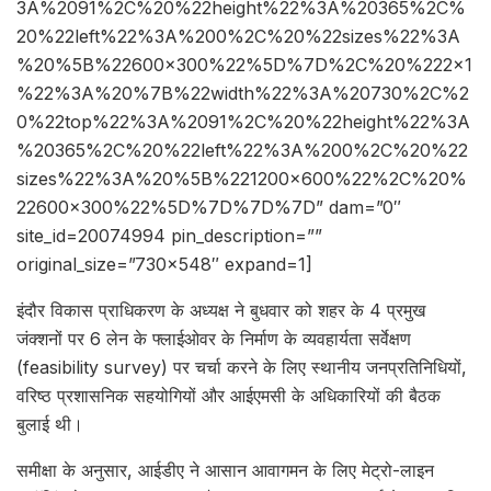
3A%2091%2C%20%22height%22%3A%20365%2C%
20%22left%22%3A%200%2C%20%22sizes%22%3A
%20%5B%22600×300%22%5D%7D%2C%20%222×1
%22%3A%20%7B%22width%22%3A%20730%2C%2
0%22top%22%3A%2091%2C%20%22height%22%3A
%20365%2C%20%22left%22%3A%200%2C%20%22
sizes%22%3A%20%5B%221200×600%22%2C%20%
22600×300%22%5D%7D%7D%7D” dam=”0″
site_id=20074994 pin_description=””
original_size=”730×548″ expand=1]
इंदौर विकास प्राधिकरण के अध्यक्ष ने बुधवार को शहर के 4 प्रमुख
जंक्शनों पर 6 लेन के फ्लाईओवर के निर्माण के व्यवहार्यता सर्वेक्षण
(feasibility survey) पर चर्चा करने के लिए स्थानीय जनप्रतिनिधियों,
वरिष्ठ प्रशासनिक सहयोगियों और आईएमसी के अधिकारियों की बैठक
बुलाई थी।
समीक्षा के अनुसार, आईडीए ने आसान आवागमन के लिए मेट्रो-लाइन