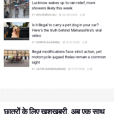
Lucknow wakes up to rain relief, more
showers likely this week
BY
KHUSHBOO ALI
04.08.2026
0
Is it illegal to carry a pet dog in your car?
Here’s the truth behind Maharashtra’s viral
video
BY
SOMYA AGARWAL
31.07.2026
0
Illegal modifications face strict action, yet
motorcycle-jugaad thelas remain a common
sight
BY
JATIN SHEWARAMANI
17.07.2026
0
छात्रों के लिए खुशखबरी, अब एक साथ