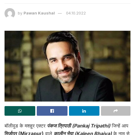
by
Pawan Kaushal
04.10.2022
बॉलीवुड के मशहूर एक्टर
पंकज त्रिपाठी (Pankaj Tripathi)
जिन्हें आप
मिर्ज़ापुर (Mirzapur)
वाले
कालीन भैया (Kaleen Bhaiya)
के नाम से