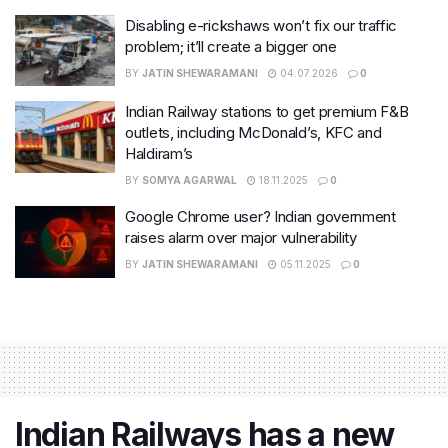
Disabling e-rickshaws won’t fix our traffic
problem; it’ll create a bigger one
BY
JATIN SHEWARAMANI
04.07.2026
0
Indian Railway stations to get premium F&B
outlets, including McDonald’s, KFC and
Haldiram’s
BY
SOMYA AGARWAL
18.11.2025
0
Google Chrome user? Indian government
raises alarm over major vulnerability
BY
JATIN SHEWARAMANI
05.11.2025
0
Indian Railways has a new