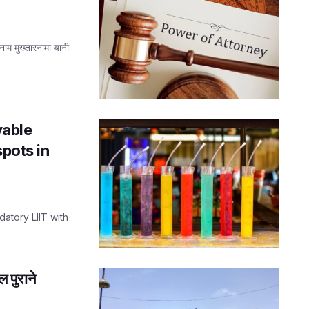
नाम मुख्तारनामा यानी
vable
spots in
atory LIIT with
पुराने