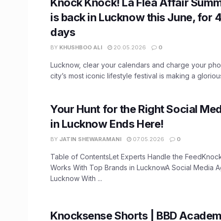
Knock Knock! La Flea Affair Summ
is back in Lucknow this June, for 
days
BY
KHUSHBOO ALI
20.05.2026
0
Lucknow, clear your calendars and charge your ph
city’s most iconic lifestyle festival is making a glorio
Your Hunt for the Right Social M
in Lucknow Ends Here!
BY
JATIN SHEWARAMANI
07.05.2026
0
Table of ContentsLet Experts Handle the FeedKnoc
Works With Top Brands in LucknowA Social Media A
Lucknow With ...
Knocksense Shorts | BBD Academ