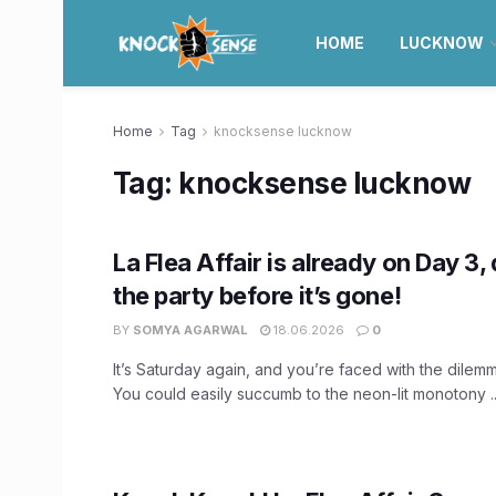
HOME
LUCKNOW
Home
Tag
knocksense lucknow
Tag:
knocksense lucknow
La Flea Affair is already on Day 3,
the party before it’s gone!
BY
SOMYA AGARWAL
18.06.2026
0
It’s Saturday again, and you’re faced with the dilem
You could easily succumb to the neon-lit monotony ..