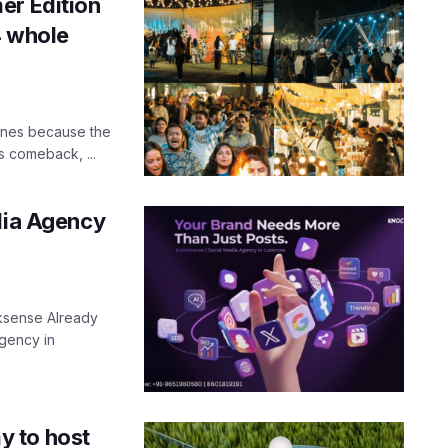
er Edition
4 whole
ones because the
us comeback, ...
edia Agency
ksense Already
gency in
y to host