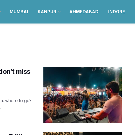
MUMBAI
KANPUR
AHMEDABAD
INDORE
 don’t miss
ma: where to go?
.