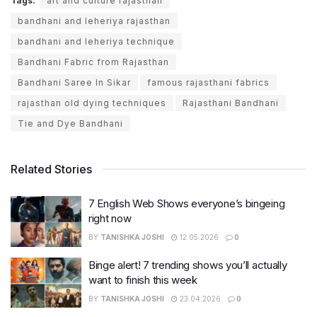
Tags:
art and culture rajasthan
bandhani and leheriya rajasthan
bandhani and leheriya technique
Bandhani Fabric from Rajasthan
Bandhani Saree In Sikar
famous rajasthani fabrics
rajasthan old dying techniques
Rajasthani Bandhani
Tie and Dye Bandhani
Related Stories
7 English Web Shows everyone’s bingeing
right now
BY
TANISHKA JOSHI
12.05.2026
0
Binge alert! 7 trending shows you’ll actually
want to finish this week
BY
TANISHKA JOSHI
23.04.2026
0