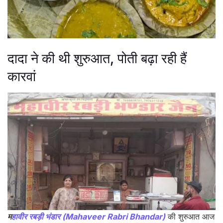
दादा ने की थी शुरुआत, पोती बढ़ा रही हैं
कारवां
म
हावीर रबड़ी भंडार (Mahaveer Rabri Bhandar)
की शुरुआत आज