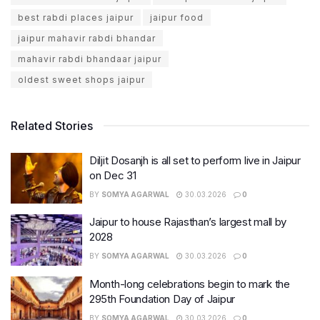
best rabdi places jaipur
jaipur food
jaipur mahavir rabdi bhandar
mahavir rabdi bhandaar jaipur
oldest sweet shops jaipur
Related Stories
Diljit Dosanjh is all set to perform live in Jaipur
on Dec 31
BY
SOMYA AGARWAL
30.03.2026
0
Jaipur to house Rajasthan’s largest mall by
2028
BY
SOMYA AGARWAL
30.03.2026
0
Month-long celebrations begin to mark the
295th Foundation Day of Jaipur
BY
SOMYA AGARWAL
30.03.2026
0