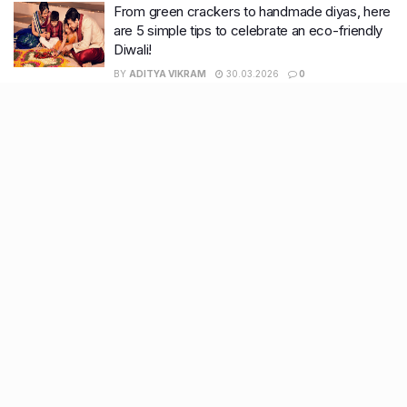
From green crackers to handmade diyas, here
are 5 simple tips to celebrate an eco-friendly
Diwali!
BY
ADITYA VIKRAM
30.03.2026
0
World Music Day | Unveiling the rich tapestry
of Indian Classical Music
BY
JATIN SHEWARAMANI
30.03.2026
0
Recent Posts
9 Short monsoon drives from Ahmedabad for a scenic
getaway in 2026