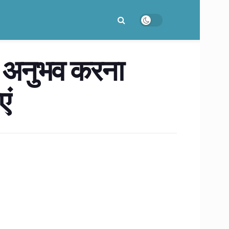
ा अनुभव करना
एं