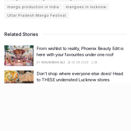
mango production in india
mangoes in lucknow
Uttar Pradesh Mango Festival
Related Stories
From wishlist to reality, Phoenix Beauty Edit is
here with your favourites under one roof
BY
KHUSHBOO ALI
05.08.2026
0
Don’t shop where everyone else does! Head
to THESE underrated Lucknow stores
BY
KHUSHBOO ALI
03.08.2026
0
Discover 7 famous recipes that started in
Lucknow’s shahi rasois
BY
KHUSHBOO ALI
30.07.2026
0
Baithak-e-Awadh brings you a rare chance to
connect with Lucknow’s legacy & soul, this