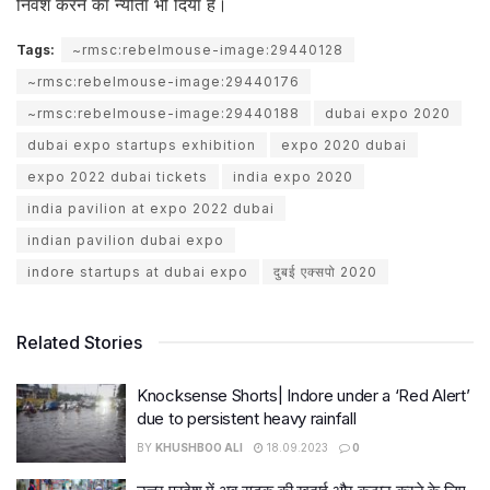
निवेश करने का न्योता भी दिया है।
Tags:
~rmsc:rebelmouse-image:29440128
~rmsc:rebelmouse-image:29440176
~rmsc:rebelmouse-image:29440188
dubai expo 2020
dubai expo startups exhibition
expo 2020 dubai
expo 2022 dubai tickets
india expo 2020
india pavilion at expo 2022 dubai
indian pavilion dubai expo
indore startups at dubai expo
दुबई एक्सपो 2020
Related Stories
Knocksense Shorts| Indore under a ‘Red Alert’
due to persistent heavy rainfall
BY
KHUSHBOO ALI
18.09.2023
0