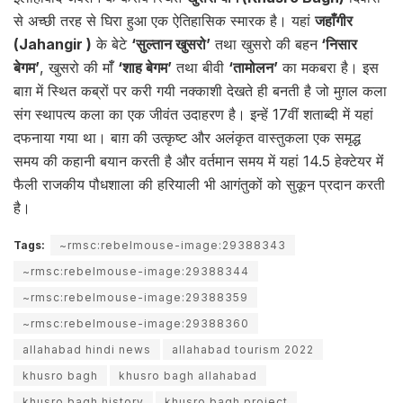
से अच्छी तरह से घिरा हुआ एक ऐतिहासिक स्मारक है। यहां
जहाँगीर
(Jahangir )
के बेटे
‘सुल्तान खुसरो’
तथा खुसरो की बहन
‘निसार
बेगम’
, खुसरो की माँँ
‘शाह बेगम’
तथा बीवी
‘तामोलन’
का मकबरा है। इस
बाग़ में स्थित कब्रों पर करी गयी नक्काशी देखते ही बनती है जो मुग़ल कला
संग स्थापत्य कला का एक जीवंत उदाहरण है। इन्हें 17वीं शताब्दी में यहां
दफनाया गया था। बाग़ की उत्कृष्ट और अलंकृत वास्तुकला एक समृद्ध
समय की कहानी बयान करती है और वर्तमान समय में यहां 14.5 हेक्टेयर मेंं
फैली राजकीय पौधशाला की हरियाली भी आगंतुकों को सुकून प्रदान करती
है।
Tags:
~rmsc:rebelmouse-image:29388343
~rmsc:rebelmouse-image:29388344
~rmsc:rebelmouse-image:29388359
~rmsc:rebelmouse-image:29388360
allahabad hindi news
allahabad tourism 2022
khusro bagh
khusro bagh allahabad
khusro bagh history
khusro bagh project