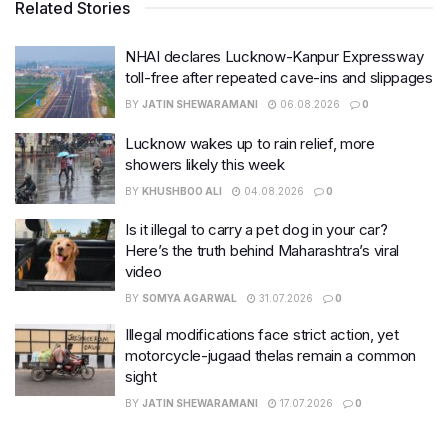
Related Stories
NHAI declares Lucknow-Kanpur Expressway
toll-free after repeated cave-ins and slippages
BY
JATIN SHEWARAMANI
06.08.2026
0
Lucknow wakes up to rain relief, more
showers likely this week
BY
KHUSHBOO ALI
04.08.2026
0
Is it illegal to carry a pet dog in your car?
Here’s the truth behind Maharashtra’s viral
video
BY
SOMYA AGARWAL
31.07.2026
0
Illegal modifications face strict action, yet
motorcycle-jugaad thelas remain a common
sight
BY
JATIN SHEWARAMANI
17.07.2026
0