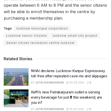
operate between 6 AM to 8 PM and the senior citizens
will be able to enroll themselves in the centre by
purchasing a membership plan.
Tags:
lucknow municipal corporation
Lucknow senior citizens
lucknow smart city project
Senior citizen recreation centre lucknow
Related Stories
NHAI declares Lucknow-Kanpur Expressway
toll-free after repeated cave-ins and slippages
BY
JATIN SHEWARAMANI
06.08.2026
0
Keffi’s new Patrakarpuram outlet is serving
every beverage for just ₹8 this weekend; are
you in?
BY
JATIN SHEWARAMANI
05.08.2026
0