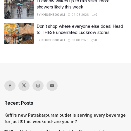
Lucknow wakes up to rain relief, more
showers likely this week
BY
KHUSHBOO ALI
04.08.2026
0
Don’t shop where everyone else does! Head
to THESE underrated Lucknow stores
BY
KHUSHBOO ALI
03.08.2026
0
Recent Posts
Keffi’s new Patrakarpuram outlet is serving every beverage
for just ₹8 this weekend; are you in?