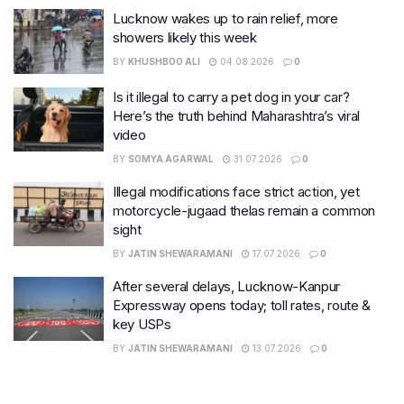
Lucknow wakes up to rain relief, more
showers likely this week
BY
KHUSHBOO ALI
04.08.2026
0
Is it illegal to carry a pet dog in your car?
Here’s the truth behind Maharashtra’s viral
video
BY
SOMYA AGARWAL
31.07.2026
0
Illegal modifications face strict action, yet
motorcycle-jugaad thelas remain a common
sight
BY
JATIN SHEWARAMANI
17.07.2026
0
After several delays, Lucknow-Kanpur
Expressway opens today; toll rates, route &
key USPs
BY
JATIN SHEWARAMANI
13.07.2026
0