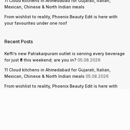
11 Cloud kitchens in Ahmedabad for Gujarati, Italian,
Mexican, Chinese & North Indian meals
From wishlist to reality, Phoenix Beauty Edit is here with
your favourites under one roof
Recent Posts
Keffi’s new Patrakarpuram outlet is serving every beverage
for just ₹8 this weekend; are you in?
05.08.2026
11 Cloud kitchens in Ahmedabad for Gujarati, Italian,
Mexican, Chinese & North Indian meals
05.08.2026
From wishlist to reality, Phoenix Beauty Edit is here with
your favourites under one roof
05.08.2026
About Us
Screen Pe
Contact Us