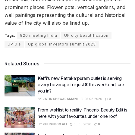
prominent places. Flower pots, vertical gardens, and
wall paintings representing the cultural and historical
value of the city will also be lined up.
Tags:
G20 meeting India
UP city beautification
UP Gis
Up global investors summit 2023
Related Stories
Keffi’s new Patrakarpuram outlet is serving
every beverage for just ₹8 this weekend; are
you in?
BY
JATIN SHEWARAMANI
05.08.2026
0
From wishlist to reality, Phoenix Beauty Edit is
here with your favourites under one roof
BY
KHUSHBOO ALI
05.08.2026
0