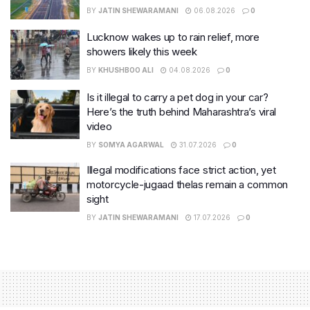
BY
JATIN SHEWARAMANI
06.08.2026
0
Lucknow wakes up to rain relief, more
showers likely this week
BY
KHUSHBOO ALI
04.08.2026
0
Is it illegal to carry a pet dog in your car?
Here’s the truth behind Maharashtra’s viral
video
BY
SOMYA AGARWAL
31.07.2026
0
Illegal modifications face strict action, yet
motorcycle-jugaad thelas remain a common
sight
BY
JATIN SHEWARAMANI
17.07.2026
0