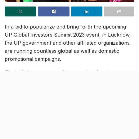
In a bid to popularize and bring forth the upcoming
UP Global Investors Summit 2023 event, in Lucknow,
the UP government and other affiliated organizations
are running countless global as well as domestic
promotional campaigns.
The initiatives are not only targeted to draw investors
for the GIS-2023 event but will also aid the public in
multiple ways. As part of this initiative, the UP
government will organise a special ‘UP GIS 23
Headliner Business Quiz’ between February 4-5, for
the youth of the state.
More about the GIS-2023 quiz