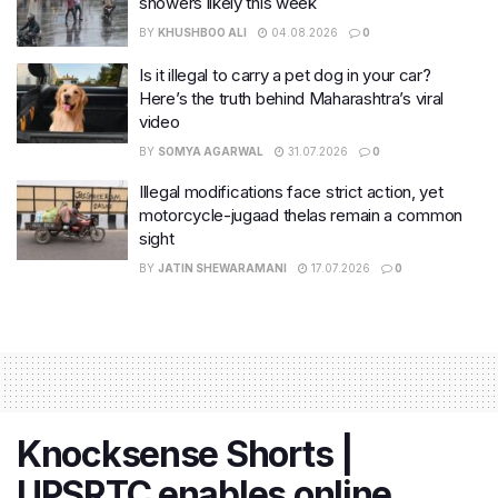
showers likely this week
BY
KHUSHBOO ALI
04.08.2026
0
Is it illegal to carry a pet dog in your car?
Here’s the truth behind Maharashtra’s viral
video
BY
SOMYA AGARWAL
31.07.2026
0
Illegal modifications face strict action, yet
motorcycle-jugaad thelas remain a common
sight
BY
JATIN SHEWARAMANI
17.07.2026
0
Knocksense Shorts |
UPSRTC enables online