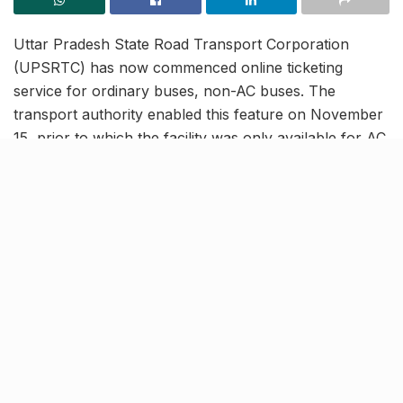
Uttar Pradesh State Road Transport Corporation
(UPSRTC) has now commenced online ticketing
service for ordinary buses, non-AC buses. The
transport authority enabled this feature on November
15, prior to which the facility was only available for AC
buses.
Now, passengers can book all bus tickets straight
from
UPSRTC’s
website or through the mobile app.
Users can book bus tickets up to a month in advance
conveniently. Furthermore, UPSRTC will also provide
SMS-based alerts, app notifications and e-tickets to
the passengers after the booking of tickets. This
enables hassle free travel brings ease to commuters.
Real-time tracking of UPSRTC buses now possible
with new android e-ticketing machines