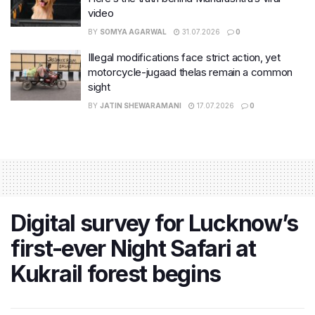
video
BY
SOMYA AGARWAL
31.07.2026
0
Illegal modifications face strict action, yet
motorcycle-jugaad thelas remain a common
sight
BY
JATIN SHEWARAMANI
17.07.2026
0
Digital survey for Lucknow’s
first-ever Night Safari at
Kukrail forest begins