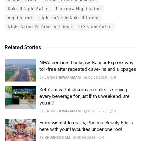
Kukrail Night Safari
Lucknow Night safari
night safari
night safari in Kukrail forest
Night Safari To Start In Kukrail
UP Night Safari
Related Stories
NHAI declares Lucknow-Kanpur Expressway
toll-free after repeated cave-ins and slippages
BY
JATIN SHEWARAMANI
06.08.2026
0
Keffi’s new Patrakarpuram outlet is serving
every beverage for just ₹8 this weekend; are
you in?
BY
JATIN SHEWARAMANI
05.08.2026
0
From wishlist to reality, Phoenix Beauty Edit is
here with your favourites under one roof
BY
KHUSHBOO ALI
05.08.2026
0