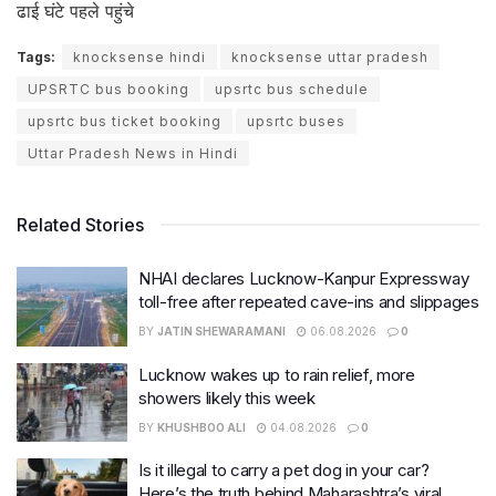
ढाई घंटे पहले पहुंचे
Tags:
knocksense hindi
knocksense uttar pradesh
UPSRTC bus booking
upsrtc bus schedule
upsrtc bus ticket booking
upsrtc buses
Uttar Pradesh News in Hindi
Related Stories
NHAI declares Lucknow-Kanpur Expressway
toll-free after repeated cave-ins and slippages
BY
JATIN SHEWARAMANI
06.08.2026
0
Lucknow wakes up to rain relief, more
showers likely this week
BY
KHUSHBOO ALI
04.08.2026
0
Is it illegal to carry a pet dog in your car?
Here’s the truth behind Maharashtra’s viral