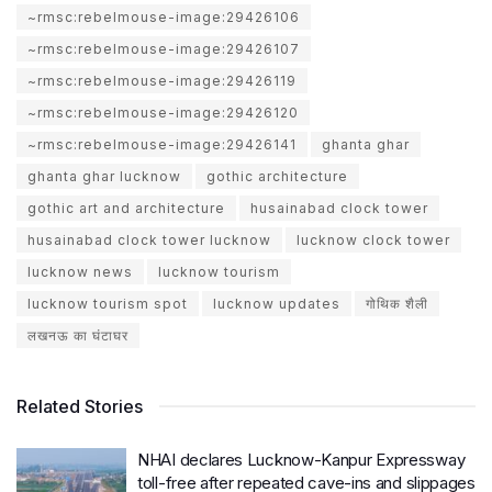
~rmsc:rebelmouse-image:29426106
~rmsc:rebelmouse-image:29426107
~rmsc:rebelmouse-image:29426119
~rmsc:rebelmouse-image:29426120
~rmsc:rebelmouse-image:29426141
ghanta ghar
ghanta ghar lucknow
gothic architecture
gothic art and architecture
husainabad clock tower
husainabad clock tower lucknow
lucknow clock tower
lucknow news
lucknow tourism
lucknow tourism spot
lucknow updates
गोथिक शैली
लखनऊ का घंटाघर
Related Stories
NHAI declares Lucknow-Kanpur Expressway
toll-free after repeated cave-ins and slippages