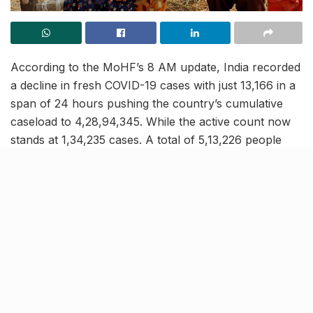
According to the MoHF’s 8 AM update, India recorded
a decline in fresh COVID-19 cases with just 13,166 in a
span of 24 hours pushing the country’s cumulative
caseload to 4,28,94,345. While the active count now
stands at 1,34,235 cases. A total of 5,13,226 people
have succumbed to the virus, with 301 fresh fatalities
logged. Notably, the daily COVID-19 cases have
remained under one lakh for 19 consecutive days.
India continues to climb down
the COVID-19 ladder
[rebelmouse-proxy-image https://media.rbl.ms/image?
u=%2Ftranscode_input%2F2736249%2FFINAL-