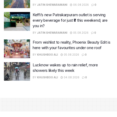
BY
JATIN SHEWARAMANI
06.08.2026
0
Keffi’s new Patrakarpuram outlet is serving
every beverage for just ₹8 this weekend; are
you in?
BY
JATIN SHEWARAMANI
05.08.2026
0
From wishlist to reality, Phoenix Beauty Edit is
here with your favourites under one roof
BY
KHUSHBOO ALI
05.08.2026
0
Lucknow wakes up to rain relief, more
showers likely this week
BY
KHUSHBOO ALI
04.08.2026
0