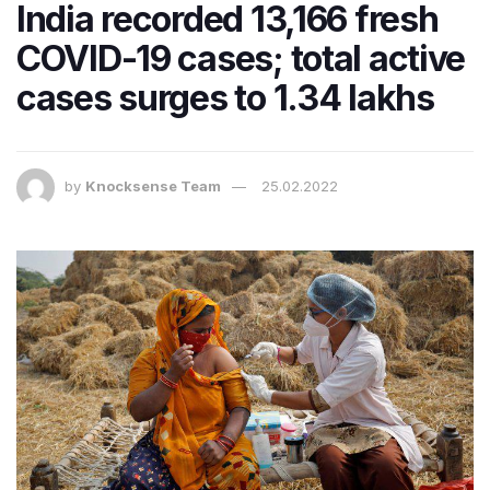
India recorded 13,166 fresh
COVID-19 cases; total active
cases surges to 1.34 lakhs
by
Knocksense Team
25.02.2022