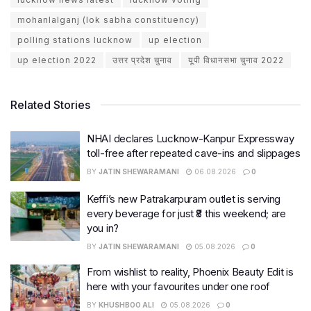
mohanlalganj (lok sabha constituency)
polling stations lucknow
up election
up election 2022
उत्तर प्रदेश चुनाव
यूपी विधानसभा चुनाव 2022
Related Stories
NHAI declares Lucknow-Kanpur Expressway
toll-free after repeated cave-ins and slippages
BY
JATIN SHEWARAMANI
06.08.2026
0
Keffi’s new Patrakarpuram outlet is serving
every beverage for just ₹8 this weekend; are
you in?
BY
JATIN SHEWARAMANI
05.08.2026
0
From wishlist to reality, Phoenix Beauty Edit is
here with your favourites under one roof
BY
KHUSHBOO ALI
05.08.2026
0