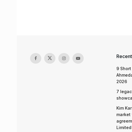
Recent
9 Short
Ahmeda
2026
7 legac
showcas
Kim Kar
market 
agreeme
Limited