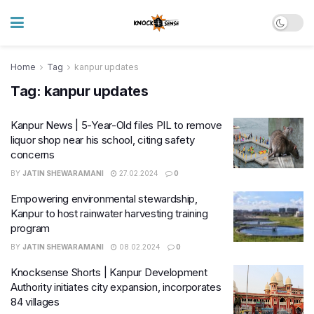
Home
Tag
kanpur updates
Tag:
kanpur updates
Kanpur News | 5-Year-Old files PIL to remove
liquor shop near his school, citing safety
concerns
BY
JATIN SHEWARAMANI
27.02.2024
0
Empowering environmental stewardship,
Kanpur to host rainwater harvesting training
program
BY
JATIN SHEWARAMANI
08.02.2024
0
Knocksense Shorts | Kanpur Development
Authority initiates city expansion, incorporates
84 villages