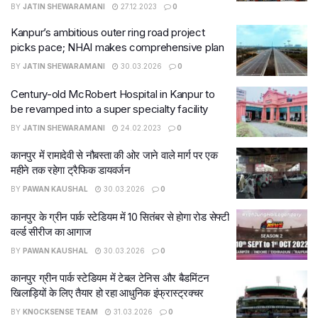
BY
JATIN SHEWARAMANI
27.12.2023
0
Kanpur’s ambitious outer ring road project
picks pace; NHAI makes comprehensive plan
BY
JATIN SHEWARAMANI
30.03.2026
0
Century-old McRobert Hospital in Kanpur to
be revamped into a super specialty facility
BY
JATIN SHEWARAMANI
24.02.2023
0
कानपुर में रामादेवी से नौबस्ता की ओर जाने वाले मार्ग पर एक
महीने तक रहेगा ट्रैफिक डायवर्जन
BY
PAWAN KAUSHAL
30.03.2026
0
कानपुर के ग्रीन पार्क स्टेडियम में 10 सितंबर से होगा रोड सेफ्टी
वर्ल्ड सीरीज का आगाज
BY
PAWAN KAUSHAL
30.03.2026
0
कानपुर ग्रीन पार्क स्टेडियम में टेबल टेनिस और बैडमिंटन
खिलाड़ियों के लिए तैयार हो रहा आधुनिक इंफ्रास्ट्रक्चर
BY
KNOCKSENSE TEAM
31.03.2026
0